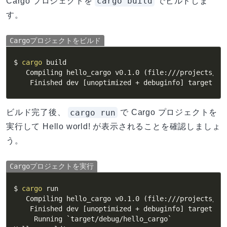
cargo build
Cargo プロジェクトを
でビルドしま
す。
Cargoプロジェクトをビルド
$ 
cargo
 build

   Compiling hello_cargo v0.1.0 
(
file:///projects/he
    Finished dev 
[
unoptimized + debuginfo
]
 target
(
s
)
cargo run
ビルド完了後、
で Cargo プロジェクトを
実行して Hello world! が表示されることを確認しましょ
う。
Cargoプロジェクトを実行
$ 
cargo
 run

   Compiling hello_cargo v0.1.0 
(
file:///projects/he
    Finished dev 
[
unoptimized + debuginfo
]
 target
(
s
)
     Running 
`
target/debug/hello_cargo
`