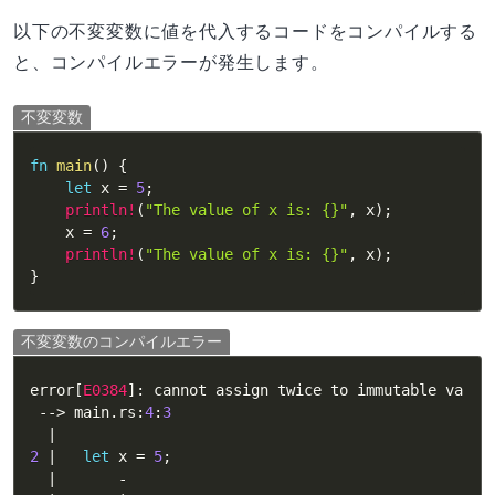
以下の不変変数に値を代入するコードをコンパイルする
と、コンパイルエラーが発生します。
不変変数
fn
main
(
)
{
let
 x 
=
5
;
println!
(
"The value of x is: {}"
,
 x
)
;
    x 
=
6
;
println!
(
"The value of x is: {}"
,
 x
)
;
}
不変変数のコンパイルエラー
error
[
E0384
]
:
 cannot assign twice to immutable variab
-
->
 main
.
rs
:
4
:
3
|
2
|
let
 x 
=
5
;
|
-