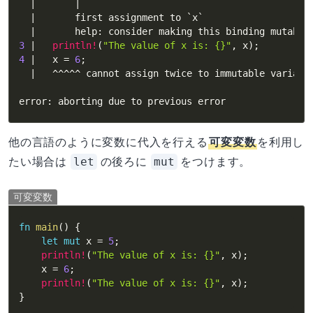
|
|
|
       first assignment to `x`

|
       help
:
 consider making this binding mutable
3
|
println!
(
"The value of x is: {}"
,
 x
)
;
4
|
   x 
=
6
;
|
^
^
^
^
^
 cannot assign twice to immutable variable
error
:
 aborting due to previous error
他の言語のように変数に代入を行える
可変変数
を利用し
let
mut
たい場合は
の後ろに
をつけます。
可変変数
fn
main
(
)
{
let
mut
 x 
=
5
;
println!
(
"The value of x is: {}"
,
 x
)
;
    x 
=
6
;
println!
(
"The value of x is: {}"
,
 x
)
;
}