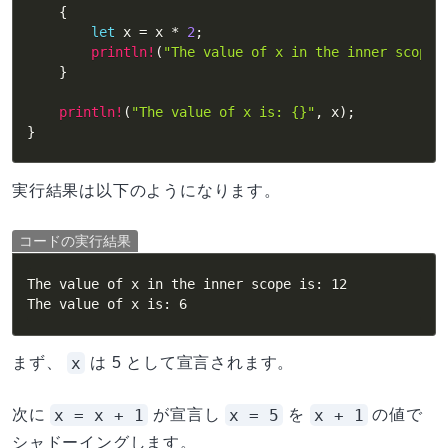
{
let
 x 
=
 x 
*
2
;
println!
(
"The value of x in the inner scope 
}
println!
(
"The value of x is: {}"
,
 x
)
;
}
実行結果は以下のようになります。
コードの実行結果
The value of x in the inner scope is: 12

The value of x is: 6
x
まず、
は 5 として宣言されます。
x = x + 1
x = 5
x + 1
次に
が宣言し
を
の値で
シャドーイングします。