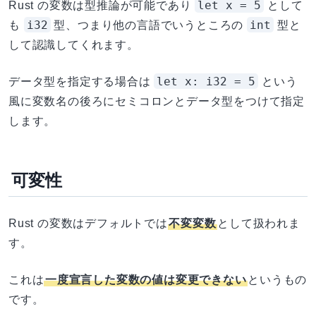
let x = 5
Rust の変数は型推論が可能であり
として
i32
int
も
型、つまり他の言語でいうところの
型と
して認識してくれます。
let x: i32 = 5
データ型を指定する場合は
という
風に変数名の後ろにセミコロンとデータ型をつけて指定
します。
可変性
Rust の変数はデフォルトでは
不変変数
として扱われま
す。
これは
一度宣言した変数の値は変更できない
というもの
です。