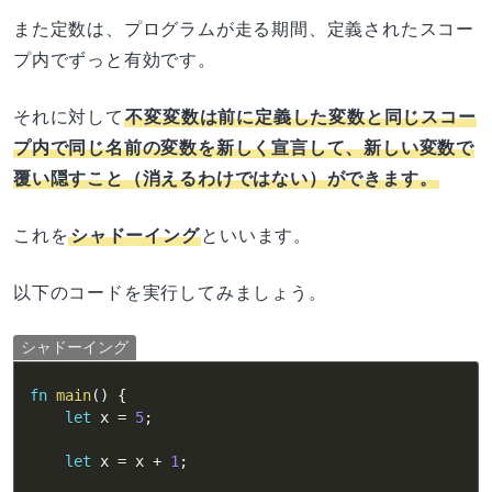
また定数は、プログラムが走る期間、定義されたスコー
プ内でずっと有効です。
それに対して
不変変数は前に定義した変数と同じスコー
プ内で同じ名前の変数を新しく宣言して、新しい変数で
覆い隠すこと（消えるわけではない）ができます。
これを
シャドーイング
といいます。
以下のコードを実行してみましょう。
シャドーイング
fn
main
(
)
{
let
 x 
=
5
;
let
 x 
=
 x 
+
1
;