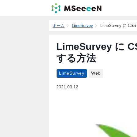
ホーム
LimeSurvey
LimeSurvey に CS
LimeSurvey に C
する方法
LimeSurvey
Web
2021.03.12