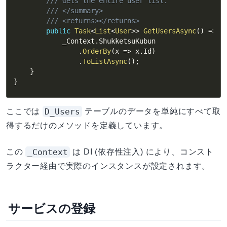
/// Gets the entire user list.
/// </summary>
/// <returns></returns>
public
Task
<
List
<
User
>
>
GetUsersAsync
(
)
=>
            _Context
.
ShukketsuKubun

.
OrderBy
(
x 
=>
 x
.
Id
)
.
ToListAsync
(
)
;
}
}
D_Users
ここでは
テーブルのデータを単純にすべて取
得するだけのメソッドを定義しています。
_Context
この
は DI (依存性注入) により、コンスト
ラクター経由で実際のインスタンスが設定されます。
サービスの登録