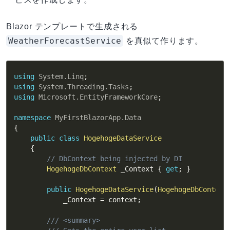
Blazor テンプレートで生成される
WeatherForecastService
を真似て作ります。
using
System
.
Linq
;
using
System
.
Threading
.
Tasks
;
using
Microsoft
.
EntityFrameworkCore
;
namespace
MyFirstBlazorApp
.
Data
{
public
class
HogehogeDataService
{
// DbContext being injected by DI
HogehogeDbContext
 _Context 
{
get
;
}
public
HogehogeDataService
(
HogehogeDbContext
            _Context 
=
 context
;
/// <summary>