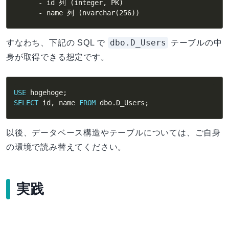
      - id 列 (integer, PK)

      - name 列 (nvarchar(256))
dbo.D_Users
すなわち、下記の SQL で
テーブルの中
身が取得できる想定です。
USE
 hogehoge
;
SELECT
 id
,
 name 
FROM
 dbo
.
D_Users
;
以後、データベース構造やテーブルについては、ご自身
の環境で読み替えてください。
実践