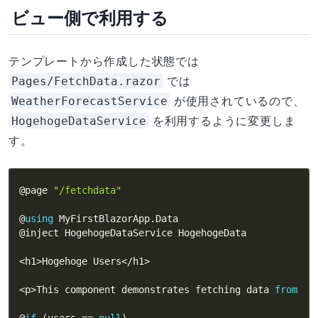
ビュー側で利用する
テンプレートから作成した状態では
Pages/FetchData.razor
では
WeatherForecastService
が使用されているので、
HogehogeDataService
を利用するように変更しま
す。
@page 
"/fetchdata"
@
using
 MyFirstBlazorApp
.
Data

@inject HogehogeDataService HogehogeData

<
h1
>
Hogehoge Users
<
/
h1
>
<
p
>
This component demonstrates fetching data 
from
 a 