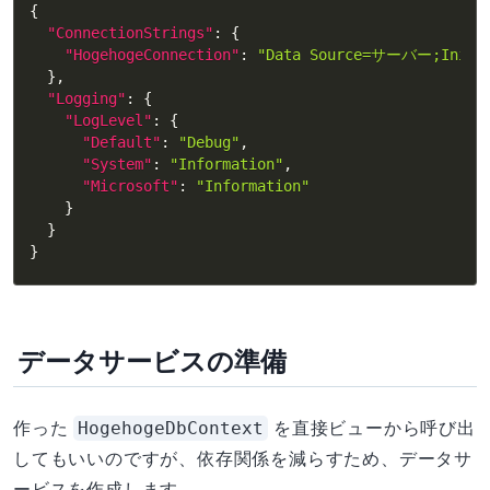
{
"ConnectionStrings"
:
{
"HogehogeConnection"
:
"Data Source=サーバー;Initia
}
,
"Logging"
:
{
"LogLevel"
:
{
"Default"
:
"Debug"
,
"System"
:
"Information"
,
"Microsoft"
:
"Information"
}
}
}
データサービスの準備
HogehogeDbContext
作った
を直接ビューから呼び出
してもいいのですが、依存関係を減らすため、データサ
ービスを作成します。