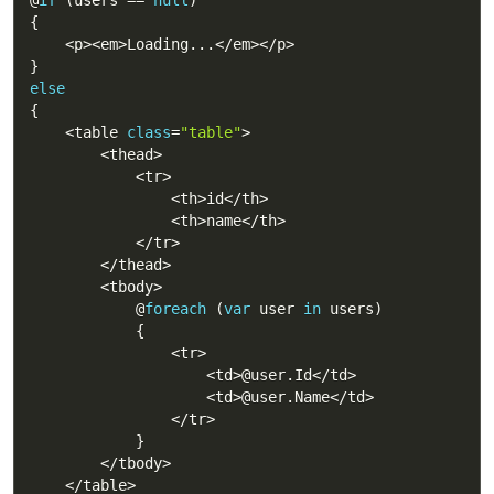
@
if
(
users 
==
null
)
{
<
p
>
<
em
>
Loading
..
.
<
/
em
>
<
/
p
>
}
else
{
<
table 
class
=
"table"
>
<
thead
>
<
tr
>
<
th
>
id
<
/
th
>
<
th
>
name
<
/
th
>
<
/
tr
>
<
/
thead
>
<
tbody
>
            @
foreach
(
var
 user 
in
 users
)
{
<
tr
>
<
td
>
@user
.
Id
<
/
td
>
<
td
>
@user
.
Name
<
/
td
>
<
/
tr
>
}
<
/
tbody
>
<
/
table
>