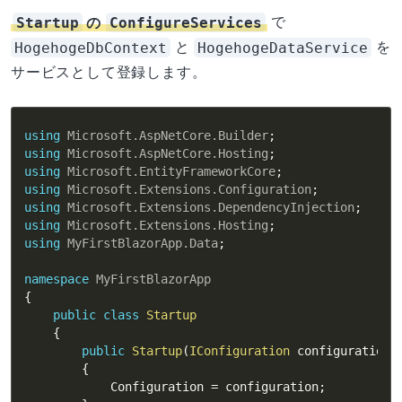
Startup
ConfigureServices
の
で
HogehogeDbContext
HogehogeDataService
と
を
サービスとして登録します。
using
Microsoft
.
AspNetCore
.
Builder
;
using
Microsoft
.
AspNetCore
.
Hosting
;
using
Microsoft
.
EntityFrameworkCore
;
using
Microsoft
.
Extensions
.
Configuration
;
using
Microsoft
.
Extensions
.
DependencyInjection
;
using
Microsoft
.
Extensions
.
Hosting
;
using
MyFirstBlazorApp
.
Data
;
namespace
MyFirstBlazorApp
{
public
class
Startup
{
public
Startup
(
IConfiguration
 configuration
)
{
            Configuration 
=
 configuration
;