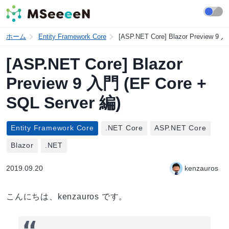
ホーム
Entity Framework Core
[ASP.NET Core] Blazor Preview 9 
[ASP.NET Core] Blazor
Preview 9 入門 (EF Core +
SQL Server 編)
Entity Framework Core
.NET Core
ASP.NET Core
Blazor
.NET
2019.09.20
kenzauros
こんにちは、kenzauros です。