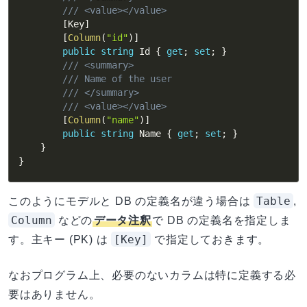
/// <value></value>
[
Key
]
[
Column
(
"id"
)
]
public
string
 Id 
{
get
;
set
;
}
/// <summary>
/// Name of the user
/// </summary>
/// <value></value>
[
Column
(
"name"
)
]
public
string
 Name 
{
get
;
set
;
}
}
}
Table
このようにモデルと DB の定義名が違う場合は
,
Column
などの
データ注釈
で DB の定義名を指定しま
[Key]
す。主キー (PK) は
で指定しておきます。
なおプログラム上、必要のないカラムは特に定義する必
要はありません。