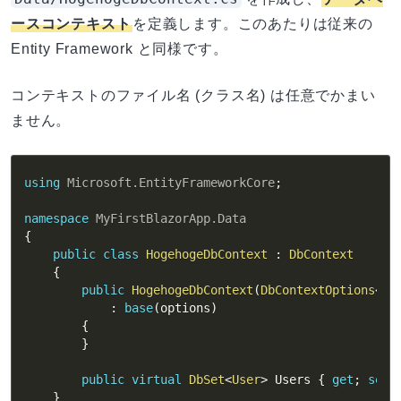
ースコンテキスト
を定義します。このあたりは従来の
Entity Framework と同様です。
コンテキストのファイル名 (クラス名) は任意でかまい
ません。
using
Microsoft
.
EntityFrameworkCore
;
namespace
MyFirstBlazorApp
.
Data
{
public
class
HogehogeDbContext
:
DbContext
{
public
HogehogeDbContext
(
DbContextOptions
<
Ho
:
base
(
options
)
{
}
public
virtual
DbSet
<
User
>
 Users 
{
get
;
set
;
}