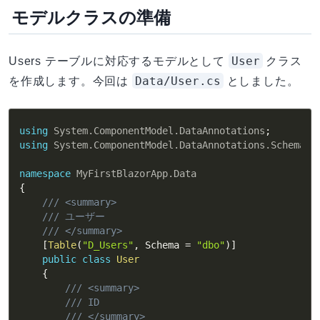
モデルクラスの準備
User
Users テーブルに対応するモデルとして
クラス
Data/User.cs
を作成します。今回は
としました。
using
System
.
ComponentModel
.
DataAnnotations
;
using
System
.
ComponentModel
.
DataAnnotations
.
Schema
;
namespace
MyFirstBlazorApp
.
Data
{
/// <summary>
/// ユーザー
/// </summary>
[
Table
(
"D_Users"
,
 Schema 
=
"dbo"
)
]
public
class
User
{
/// <summary>
/// ID
/// </summary>