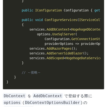
}
public
IConfiguration
 Configuration 
{
get
;
}
public
void
ConfigureServices
(
IServiceCollec
{
            services
.
AddDbContext
<
HogehogeDbContext
>
                options
.
UseSqlServer
(
                    Configuration
.
GetConnectionStrin
                    providerOptions 
=>
 providerOptio
            services
.
AddRazorPages
(
)
;
            services
.
AddServerSideBlazor
(
)
;
            services
.
AddScoped
<
HogehogeDataService
>
(
}
// ～後略～
}
}
DbContext
AddDbContext
を
で登録する際に
options
DbContextOptionsBuilder
(
) の