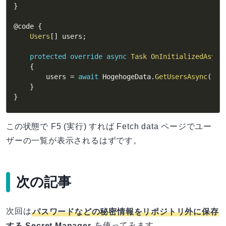
}
@code 
{
Users
[
]
 users
;
protected
override
async
Task
OnInitializedAsync
{
        users 
=
await
 HogehogeData
.
GetUsersAsync
(
)
;
}
}
この状態で F5 (実行) すれば Fetch data ページでユー
ザーの一覧が表示されるはずです。
次の記事
次回は
パスワードなどの秘密情報をリポジトリ外に保存
する Secret Manager
を使ってみます。