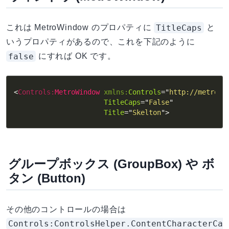
TitleCaps
これは MetroWindow のプロパティに
と
いうプロパティがあるので、これを下記のように
false
にすれば OK です。
<
Controls:
MetroWindow
xmlns:
Controls
=
"
http://metro.m
TitleCaps
=
"
False
"
Title
=
"
Skelton
"
>
グループボックス (GroupBox) や ボ
タン (Button)
その他のコントロールの場合は
Controls:ControlsHelper.ContentCharacterCa