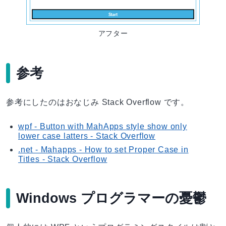
アフター
参考
参考にしたのはおなじみ Stack Overflow です。
wpf - Button with MahApps style show only
lower case latters - Stack Overflow
.net - Mahapps - How to set Proper Case in
Titles - Stack Overflow
Windows プログラマーの憂鬱