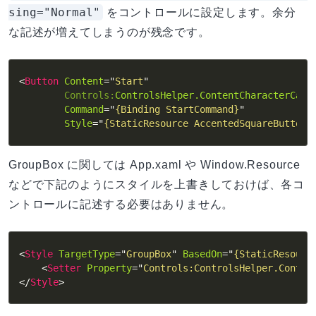
sing="Normal"
をコントロールに設定します。余分
な記述が増えてしまうのが残念です。
<
Button
Content
=
"
Start
"
Controls:
ControlsHelper.ContentCharacterCasi
Command
=
"
{Binding StartCommand}
"
Style
=
"
{StaticResource AccentedSquareButtonS
GroupBox に関しては App.xaml や Window.Resource
などで下記のようにスタイルを上書きしておけば、各コ
ントロールに記述する必要はありません。
<
Style
TargetType
=
"
GroupBox
"
BasedOn
=
"
{StaticResourc
<
Setter
Property
=
"
Controls:ControlsHelper.Conten
</
Style
>