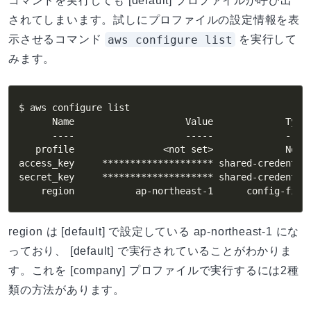
コマンドを実行しても [default] プロファイルが呼び出
されてしまいます。試しにプロファイルの設定情報を表
aws configure list
示させるコマンド
を実行して
みます。
$ aws configure list

      Name                    Value             Type 
      ----                    -----             ---- 
   profile                <not set>             None 
access_key     ******************** shared-credential
secret_key     ******************** shared-credential
    region           ap-northeast-1      config-file
region は [default] で設定している ap-northeast-1 にな
っており、 [default] で実行されていることがわかりま
す。これを [company] プロファイルで実行するには2種
類の方法があります。