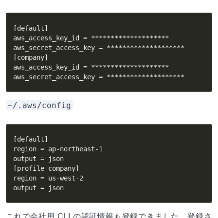
[default]

aws_access_key_id = ********************

aws_secret_access_key = ********************

[company]

aws_access_key_id = ********************

aws_secret_access_key = ********************
~/.aws/config
[default]

region = ap-northeast-1

output = json

[profile company]

region = us-west-2

output = json
これで会社用 CLI の認証情報も登録できました。登録さ