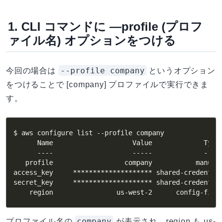
1. CLI コマンドに —profile (プロフ
ァイル名) オプションをつける
--profile company
今回の場合は
というオプション
をつけることで [company] プロファイルで実行できま
す。
$ aws configure list --profile company

      Name                    Value             Type 
      ----                    -----             ---- 
   profile                  company           manual 
access_key     ******************** shared-credential
secret_key     ******************** shared-credential
    region                us-west-2      config-file
company
プロファイル名の
が表示され、region も us-