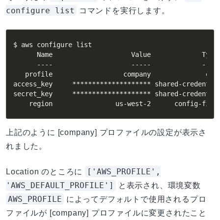
configure list
コマンドを実行します。
$ aws configure list

      Name                    Value             Type 
      ----                    -----             ---- 
   profile                  company              env 
access_key     ******************** shared-credential
secret_key     ******************** shared-credential
    region                us-west-2      config-file
上記のように [company] プロファイルの設定が表示さ
れました。
['AWS_PROFILE',
Location のところに
'AWS_DEFAULT_PROFILE']
と表示され、環境変数
AWS_PROFILE
によってデフォルトで使用されるプロ
ファイルが [company] プロファイルに変更されたこと