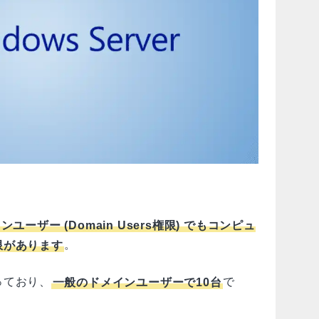
ユーザー (Domain Users権限) でもコンピュ
限があります
。
っており、
一般のドメインユーザーで10台
で