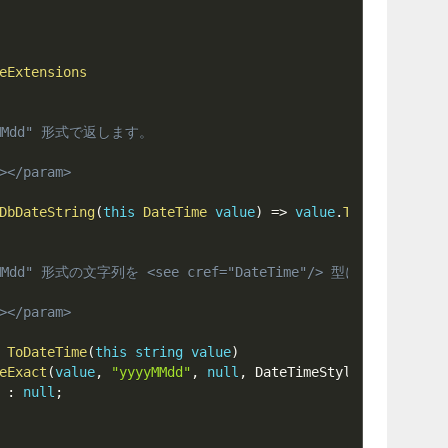
eExtensions
MMdd" 形式で返します。
></param>
DbDateString
(
this
DateTime
value
)
=>
value
.
ToString
(
"yyy
Mdd" 形式の文字列を <see cref="DateTime"/> 型に変換します。
></param>
ToDateTime
(
this
string
value
)
eExact
(
value
,
"yyyyMMdd"
,
null
,
 DateTimeStyles
.
None
,
out
 
:
null
;