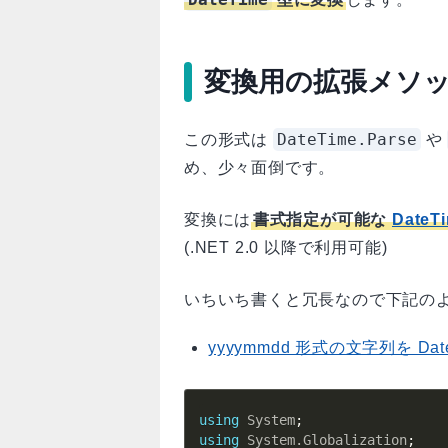
変換用の拡張メソ
DateTime.Parse
この形式は
や
め、少々面倒です。
変換には
書式指定が可能な
DateT
(.NET 2.0 以降で利用可能)
いちいち書くと冗長なので下記の
yyyymmdd 形式の文字列を Dat
using
System
;
using
System
.
Globalization
;