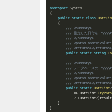
namespace
System
{
public
static
class
DateTim
{
/// <summary>
/// 指定した日付を "yyyy
/// </summary>
/// <param name="value"
/// <returns></returns>
public
static
string
To
/// <summary>
/// データベースの "yyyyM
/// </summary>
/// <param name="value"
/// <returns></returns>
public
static
DateTime
?
=>
 DateTime
.
TryPars
?
(
DateTime
?
)
result
}
}