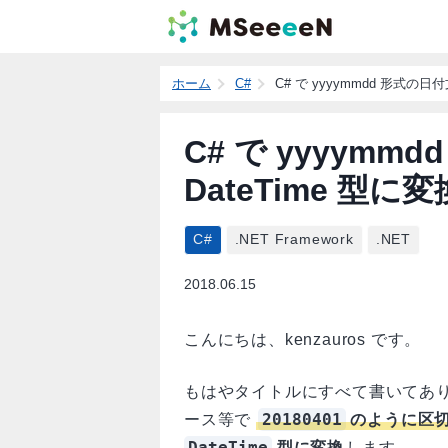
ホーム
C#
C# で yyyymmdd 形式の
C# で yyyym
DateTime 型
C#
.NET Framework
.NET
2018.06.15
こんにちは、kenzauros です。
もはやタイトルにすべて書いてあ
20180401
ース等で
のように区切
DateTime
型に変換
します。