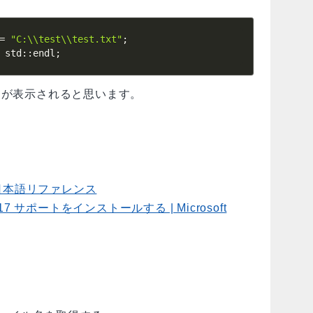
=
"C:\\test\\test.txt"
;
 std
::
endl
;
が表示されると思います。
p C++日本語リファレンス
び C17 サポートをインストールする | Microsoft