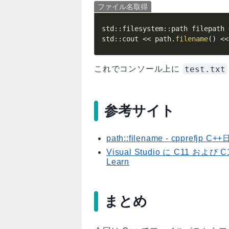
ファイル名取得
std
::
filesystem
::
path filepath 
std
::
cout 
<<
 path
.
filename
(
)
<<
test.txt
これでコンソール上に
参考サイト
path::filename - cpprefj
Visual Studio に C11 およ
Learn
まとめ