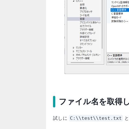
ファイル名を取得
C:\\test\\test.txt
試しに
と