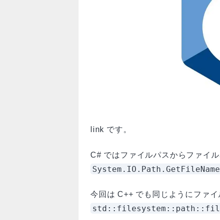
link です。
C# ではファイルパスからファイ
System.IO.Path.GetFileName
今回は C++ でも同じようにファ
std::filesystem::path::fil