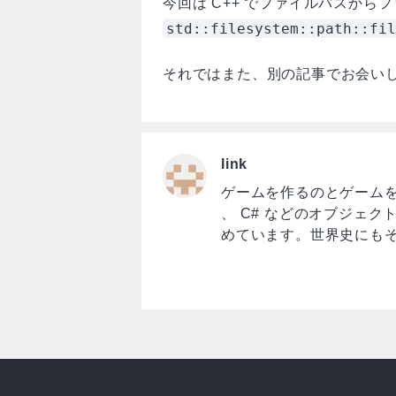
今回は C++ でファイルパスから
std::filesystem::path::fil
それではまた、別の記事でお会い
link
ゲームを作るのとゲームを遊ぶ
、 C# などのオブジェク
めています。世界史にも