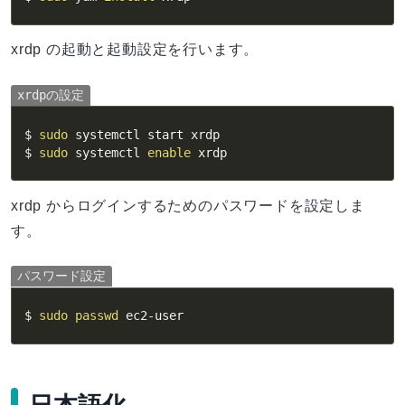
xrdp の起動と起動設定を行います。
xrdpの設定
$ 
sudo
 systemctl start xrdp

$ 
sudo
 systemctl 
enable
 xrdp
xrdp からログインするためのパスワードを設定しま
す。
パスワード設定
$ 
sudo
passwd
 ec2-user