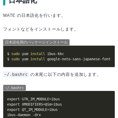
日本語化
MATE の日本語化を行います。
フォントなどをインストールします。
日本語化用のパッケージインストール
$ 
sudo
 yum 
install
 ibus-kkc

$ 
sudo
 yum 
install
 google-noto-sans-japanese-fonts
~/.bashrc
の末尾に以下の内容を追加します。
~/.bashrc
export GTK_IM_MODULE=ibus

export XMODIFIERS=@im=ibus

export QT_IM_MODULE=ibus
