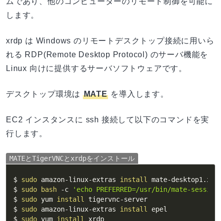
ムであり、他のコンピューターのリモート制御を可能に
します。
xrdp は Windows のリモートデスクトップ接続に用いら
れる RDP(Remote Desktop Protocol) のサーバ機能を
Linux 向けに提供するサーバソフトウェアです。
デスクトップ環境は
MATE
を導入します。
EC2 インスタンスに ssh 接続して以下のコマンドを実
行します。
MATEとTigerVNCとxrdpをインストール
$ 
sudo
 amazon-linux-extras 
install
 mate-desktop1.x

$ 
sudo
bash
-c
'echo PREFERRED=/usr/bin/mate-session
$ 
sudo
 yum 
install
 tigervnc-server

$ 
sudo
 amazon-linux-extras 
install
 epel

$ 
sudo
 yum 
install
 xrdp