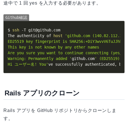
途中で 1 回 yes を入力する必要があります。
Github確認
$ 
ssh
-T
 git@github.com

The authenticity of 
host
'github.com (140.82.112.3)'
ED25519 key fingerprint is SHA256:+DiY3wvvV6TuJJhbpZi
This key is not known by any other names

Are you sure you want to continue connecting (yes/no/
Warning: Permanently added '
github.com
' (ED25519) to 
Hi ユーザー名! You'
ve successfully authenticated, but
Rails アプリのクローン
Rails アプリを GitHub リポジトリからクローンしま
す。