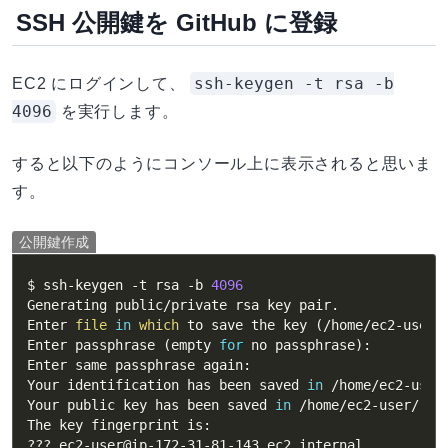
SSH 公開鍵を GitHub に登録
ssh-keygen -t rsa -b
EC2 にログインして、
4096
を実行します。
すると以下のようにコンソール上に表示されると思いま
す。
公開鍵作成
$ ssh-keygen 
-t
 rsa 
-b
4096
Generating public/private rsa key pair.

Enter 
file
in
which
 to save the key 
(
/home/ec2-user/
Enter passphrase 
(
empty 
for
 no passphrase
)
:

Enter same passphrase again:

Your identification has been saved 
in
 /home/ec2-user/
Your public key has been saved 
in
 /home/ec2-user/.ssh
The key fingerprint is:

??? ec2-user@ip-172-31-81-143.ec2.internal
