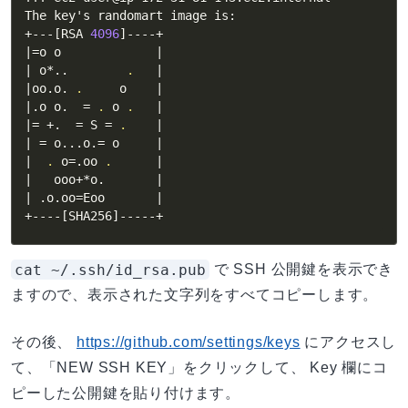
The key's randomart image is:

+---
[
RSA 
4096
]
|
=
o o             
|
|
 o*
..
.
|
|
oo.o. 
.
     o    
|
|
.o o.  
=
.
 o 
.
|
|
=
 +.  
=
 S 
=
.
|
|
=
 o
..
.o.
=
 o     
|
|
.
o
=
.oo 
.
|
|
   ooo+*o.       
|
|
 .o.oo
=
Eoo       
|
+----
[
SHA256
]
-----+
cat ~/.ssh/id_rsa.pub
で SSH 公開鍵を表示でき
ますので、表示された文字列をすべてコピーします。
その後、
https://github.com/settings/keys
にアクセスし
て、「NEW SSH KEY」をクリックして、 Key 欄にコ
ピーした公開鍵を貼り付けます。