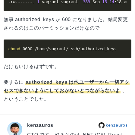
-rw-------. 
1
 vagrant vagrant  
389
 Sep 
15
14
:18 auth
無事 authorized_keys が 600 になりました。結局変更
されるのはこのパーミッションだけなので
chmod
 0600 /home/vagrant/.ssh/authorized_keys
だけもいけるはずです。
要するに
authorized_keys は他ユーザーから一切アク
セスできないようにしておかないとつながらないよ
、
ということでした。
kenzauros
kenzauros
CTO です。好きなのは .NET (C#), React,