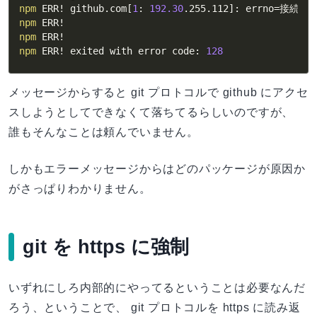
npm
 ERR
!
 github.com
[
1
: 
192.30
.255.112
]
: 
errno
=
npm
 ERR
!
npm
 ERR
!
npm
 ERR
!
 exited with error code: 
128
メッセージからすると git プロトコルで github にアクセ
スしようとしてできなくて落ちてるらしいのですが、
誰もそんなことは頼んでいません。
しかもエラーメッセージからはどのパッケージが原因か
がさっぱりわかりません。
git を https に強制
いずれにしろ内部的にやってるということは必要なんだ
ろう、ということで、 git プロトコルを https に読み返