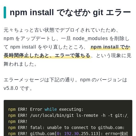
npm install でなぜか git エラー
元々ちょっと古い状態でデプロイされていたため、
npm をアップデートし、一旦 node_modules を削除し
て npm install をやり直したところ、
npm install でか
長時間停止したあと、エラーで落ちる
、という現象に見
舞われました。
エラーメッセージは下記の通り。npm のバージョンは
v5.8.0 です。
npm
 ERR
!
 Error 
while
npm
 ERR
!
 /usr/local/bin/git ls-remote 
-h
-t
npm
 ERR
!
npm
 ERR
!
npm
 ERR
!
 github.com
[
0
: 
192.30
.255.113
]
: 
errno
=