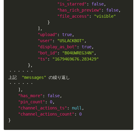
"is_starred"
:
false
,
"has_rich_preview"
:
false
,
"file_access"
:
"visible"
}
]
,
"upload"
:
true
,
"user"
:
"USLACKBOT"
,
"display_as_bot"
:
true
,
"bot_id"
:
"B04UWREG34N"
,
"ts"
:
"1679469676.283429"
}
,
・・・・・・

上記  
"messages"
 の繰り返し

・・・・・・

]
,
"has_more"
:
false
,
"pin_count"
:
0
,
"channel_actions_ts"
:
null
,
"channel_actions_count"
:
0
}