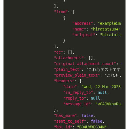
}
]
,
"from"
:
[
{
"address"
:
"example@msen
"name"
:
"hiratatsu04"
,
"original"
:
"hiratatsu04
}
]
,
"cc"
:
[
]
,
"attachments"
:
[
]
,
"original_attachment_count"
:
0
,
"plain_text"
:
 "これもテストです。
,
"preview_plain_text"
:
 "これもテス
"headers"
:
{
"date"
:
"Wed, 22 Mar 2023 16
"in_reply_to"
:
null
,
"reply_to"
:
null
,
"message_id"
:
"<CAJVkpaRuANt
}
,
"has_more"
:
false
,
"sent_to_self"
:
false
,
"bot_id"
:
"B04UWREG34N"
,