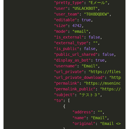
"pretty_type"
:
"Eメール"
,
"user"
:
"USLACKBOT"
,
"user_team"
:
"T0X8DQDEW"
,
"editable"
:
true
,
"size"
:
4742
,
"mode"
:
"email"
,
"is_external"
:
false
,
"external_type"
:
""
,
"is_public"
:
false
,
"public_url_shared"
:
false
,
"display_as_bot"
:
true
,
"username"
:
"Email"
,
"url_private"
:
"https://files.sl
"url_private_download"
:
"https:/
"permalink"
:
"https://mseninc.sl
"permalink_public"
:
"https://sla
"subject"
:
"テスト３"
,
"to"
:
[
{
"address"
:
""
,
"name"
:
"Email"
,
"original"
:
"Email <>"