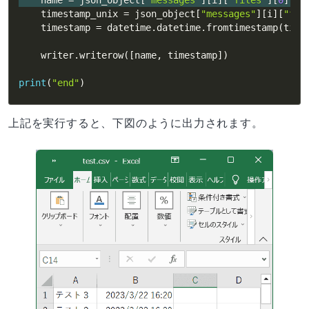
    name 
=
 json_object
[
"messages"
]
[
i
]
[
"files"
]
[
0
]
[
"n
    timestamp_unix 
=
 json_object
[
"messages"
]
[
i
]
[
"fil
    timestamp 
=
 datetime
.
datetime
.
fromtimestamp
(
time
    writer
.
writerow
(
[
name
,
 timestamp
]
)
print
(
"end"
)
上記を実行すると、下図のように出力されます。