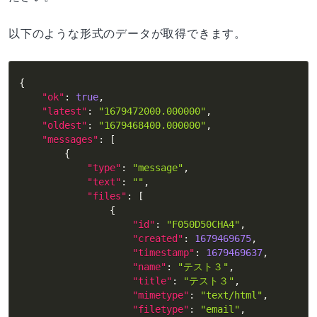
以下のような形式のデータが取得できます。
{
"ok"
:
true
,
"latest"
:
"1679472000.000000"
,
"oldest"
:
"1679468400.000000"
,
"messages"
:
[
{
"type"
:
"message"
,
"text"
:
""
,
"files"
:
[
{
"id"
:
"F050D50CHA4"
,
"created"
:
1679469675
,
"timestamp"
:
1679469637
,
"name"
:
"テスト３"
,
"title"
:
"テスト３"
,
"mimetype"
:
"text/html"
,
"filetype"
:
"email"
,