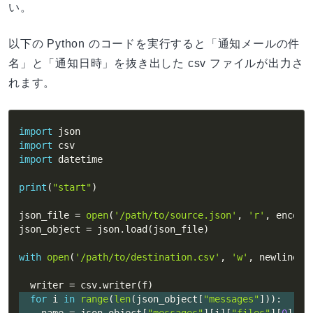
い。
以下の Python のコードを実行すると「通知メールの件
名」と「通知日時」を抜き出した csv ファイルが出力さ
れます。
import
import
import
 datetime

print
(
"start"
)
json_file 
=
open
(
'/path/to/source.json'
,
'r'
,
 encodi
json_object 
=
 json
.
load
(
json_file
)
with
open
(
'/path/to/destination.csv'
,
'w'
,
 newline
=
"
  writer 
=
 csv
.
writer
(
f
)
for
 i 
in
range
(
len
(
json_object
[
"messages"
]
)
)
: