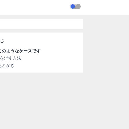
このようなケースです
0を消す方法
あとがき