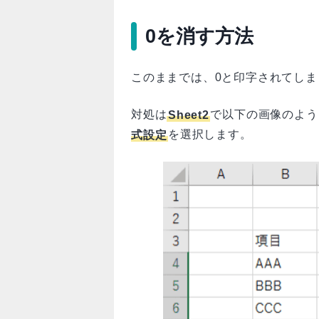
0を消す方法
このままでは、0と印字されてし
対処は
Sheet2
で以下の画像のよう
式設定
を選択します。