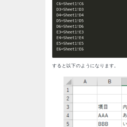
C6=Sheet1!C6

D3=Sheet1!D3

D4=Sheet1!D4

D5=Sheet1!D5

D6=Sheet1!D6

E3=Sheet1!E3

E4=Sheet1!E4

E5=Sheet1!E5

E6=Sheet1!E6
すると以下のようになります。