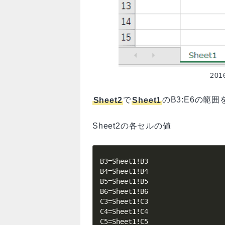
201
Sheet2
で
Sheet1
のB3:E6の範
Sheet2の各セルの値
B3=Sheet1!B3

B4=Sheet1!B4

B5=Sheet1!B5

B6=Sheet1!B6

C3=Sheet1!C3

C4=Sheet1!C4

C5=Sheet1!C5
