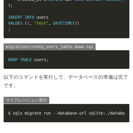
)
;
INSERT
INTO
VALUES
(
1
,
"test"
,
DATETIME
(
)
)
;
migration/create_users_table.down.sql
DROP
TABLE
 users
;
以下のコマンドを実行して、データベースの準備は完了
です。
マイグレーション実行
$ sqlx migrate run --database-url sqlite:./database.