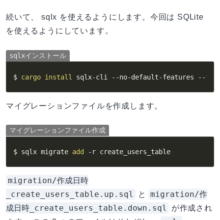
続いて、 sqlx を使えるようにします。今回は SQLite
を使えるようにしています。
sqlxインストール
$ 
cargo
install
 sqlx-cli --no-default-features 
--fea
マイグレーションファイルを作成します。
マイグレーションファイル作成
$ sqlx migrate 
add
-r
 create_users_table
migration/作成日時
_create_users_table.up.sql
migration/作
と
成日時_create_users_table.down.sql
が作成され