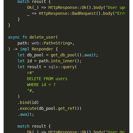
match
 result 
{
Ok
(
_
)
=>
HttpResponse
::
Ok
(
)
.
body
(
"User updat
        _ 
=>
HttpResponse
::
BadRequest
(
)
.
body
(
"Error 
}
}
async
fn
delete_user
(
    path
:
web
::
Path
<
String
>
,
)
->
impl
Responder
{
let
 db_pool 
=
get_db_pool
(
)
.
await
;
let
 id 
=
 path
.
into_inner
(
)
;
let
 result 
=
sqlx
::
query
(
r#"

        DELETE FROM users

        WHERE id = ?

        "#
,
)
.
bind
(
id
)
.
execute
(
db_pool
.
get_ref
(
)
)
.
await
;
match
 result 
{
Ok
(
_
)
=>
HttpResponse
::
Ok
(
)
.
body
(
"User delet