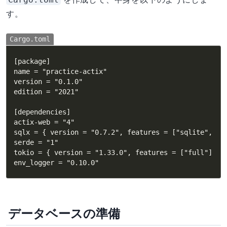
す。
Cargo.toml
[package]

name = "practice-actix"

version = "0.1.0"

edition = "2021"

[dependencies]

actix-web = "4"

sqlx = { version = "0.7.2", features = ["sqlite", "ru
serde = "1"

tokio = { version = "1.33.0", features = ["full"] }

env_logger = "0.10.0"
データベースの準備