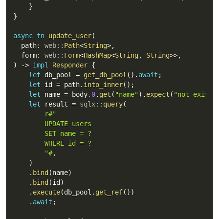
}
}
async
fn
update_user
(
  path
:
web
::
Path
<
String
>
,
  form
:
web
::
Form
<
HashMap
<
String
,
String
>>
,
)
->
impl
Responder
{
let
 db_pool 
=
get_db_pool
(
)
.
await
;
let
 id 
=
 path
.
into_inner
(
)
;
let
 name 
=
 body
.0
.
get
(
"name"
)
.
expect
(
"not exists
let
 result 
=
sqlx
::
query
(
r#"

        UPDATE users

        SET name = ?

        WHERE id = ?

        "#
,
)
.
bind
(
name
)
.
bind
(
id
)
.
execute
(
db_pool
.
get_ref
(
)
)
.
await
;