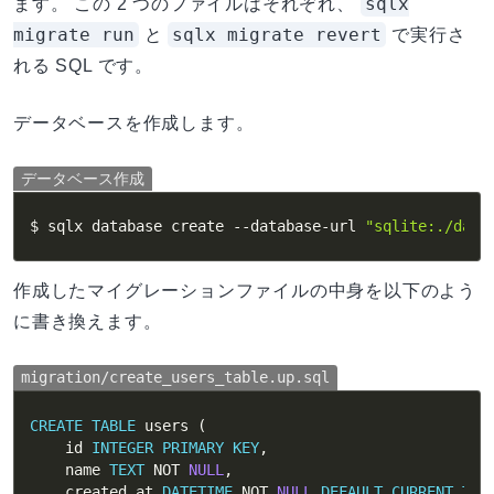
sqlx
ます。 この 2 つのファイルはそれぞれ、
migrate run
sqlx migrate revert
と
で実行さ
れる SQL です。
データベースを作成します。
データベース作成
$ sqlx database create --database-url 
"sqlite:./data
作成したマイグレーションファイルの中身を以下のよう
に書き換えます。
migration/create_users_table.up.sql
CREATE
TABLE
 users 
(
    id 
INTEGER
PRIMARY
KEY
,
    name 
TEXT
NOT
NULL
,
    created_at 
DATETIME
NOT
NULL
DEFAULT
CURRENT_TIM