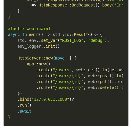
        _ 
=>
HttpResponse
::
BadRequest
(
)
.
body
(
"Error 
}
}
#[actix_web::main]
async
fn
main
(
)
->
std
::
io
::
Result
<
(
)
>
{
std
::
env
::
set_var
(
"RUST_LOG"
,
"debug"
)
;
env_logger
::
init
(
)
;
HttpServer
::
new
(
move
|
|
{
App
::
new
(
)
.
route
(
"/users"
,
web
::
get
(
)
.
to
(
get_users
.
route
(
"/users/{id}"
,
web
::
post
(
)
.
to
(
cre
.
route
(
"/users/{id}"
,
web
::
put
(
)
.
to
(
upda
.
route
(
"/users/{id}"
,
web
::
delete
(
)
.
to
(
d
}
)
.
bind
(
"127.0.0.1:1080"
)
?
.
run
(
)
.
await
}