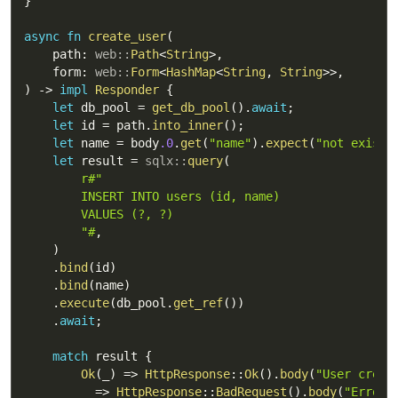
}
async
fn
create_user
(
    path
:
web
::
Path
<
String
>
,
    form
:
web
::
Form
<
HashMap
<
String
,
String
>>
,
)
->
impl
Responder
{
let
 db_pool 
=
get_db_pool
(
)
.
await
;
let
 id 
=
 path
.
into_inner
(
)
;
let
 name 
=
 body
.0
.
get
(
"name"
)
.
expect
(
"not exists
let
 result 
=
sqlx
::
query
(
r#"

        INSERT INTO users (id, name)

        VALUES (?, ?)

        "#
,
)
.
bind
(
id
)
.
bind
(
name
)
.
execute
(
db_pool
.
get_ref
(
)
)
.
await
;
match
 result 
{
Ok
(
_
)
=>
HttpResponse
::
Ok
(
)
.
body
(
"User creat
        _ 
=>
HttpResponse
::
BadRequest
(
)
.
body
(
"Error 