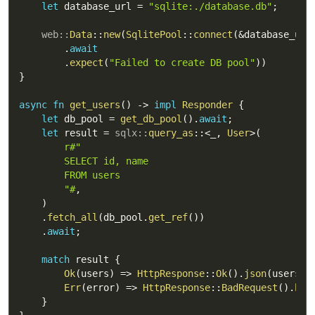
let
 database_url 
=
"sqlite:./database.db"
;
web
::
Data
::
new
(
SqlitePool
::
connect
(
&
database_url
.
await
.
expect
(
"Failed to create DB pool"
)
)
}
async
fn
get_users
(
)
->
impl
Responder
{
let
 db_pool 
=
get_db_pool
(
)
.
await
;
let
 result 
=
sqlx
::
query_as
::
<
_
,
User
>
(
r#"

        SELECT id, name

        FROM users

        "#
,
)
.
fetch_all
(
db_pool
.
get_ref
(
)
)
.
await
;
match
 result 
{
Ok
(
users
)
=>
HttpResponse
::
Ok
(
)
.
json
(
users
)
,
Err
(
error
)
=>
HttpResponse
::
BadRequest
(
)
.
bod
}