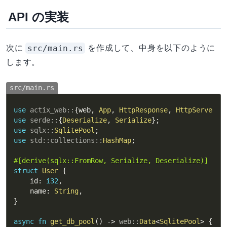
API の実装
src/main.rs
次に
を作成して、中身を以下のように
します。
src/main.rs
use
actix_web
::
{
web
,
App
,
HttpResponse
,
HttpServer
,
use
serde
::
{
Deserialize
,
Serialize
}
;
use
sqlx
::
SqlitePool
;
use
std
::
collections
::
HashMap
;
#[derive(sqlx::FromRow, Serialize, Deserialize)]
struct
User
{
    id
:
i32
,
    name
:
String
,
}
async
fn
get_db_pool
(
)
->
web
::
Data
<
SqlitePool
>
{