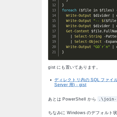
}
foreach
(
$file
 in 
$files
)
Write-Output
$divider
|
 
Write-Output
"-- 
$
(
$file
Write-Output
$divider
|
 
Get-Content
$file
.
FullNa
|
Select-String
-
Patte
|
Select-Object
-
Expan
Write-Output
"GO`r`n"
|
}
gist にも置いてあります。
ディレクトリ内の SQL ファイルを
Server 用) - gist
.\join
あとは PowerShell から
ちなみに Windows のデフォ