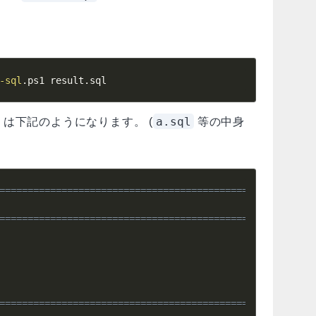
-sql
.
ps1 result
.
sql
a.sql
は下記のようになります。 (
等の中身
========================================================
========================================================
========================================================