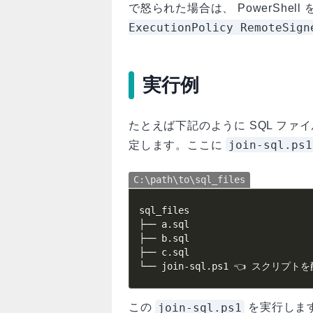
で怒られた場合は、 PowerShel
ExecutionPolicy RemoteSign
実行例
たとえば下記のように SQL ファ
join-sql.ps1
定します。ここに
C:\path\to\sql_files
sql_files

├── a.sql

├── b.sql

├── c.sql

└── join-sql.ps1 👈 スクリプト
join-sql.ps1
この
を実行しま