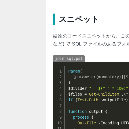
スニペット
結論のコードスニペットから。この
など) で SQL ファイルのある
join-sql.ps1
Param
(
[parameter(mandatory)]
[S
)
$divider
=
"-- $("
=
" * 100)"
$files
 = 
Get-ChildItem
.
\
*
if
(
Test-Path
$outputFile
)
function
 output 
{
process
{
Out-File
-
Encoding UTF
}