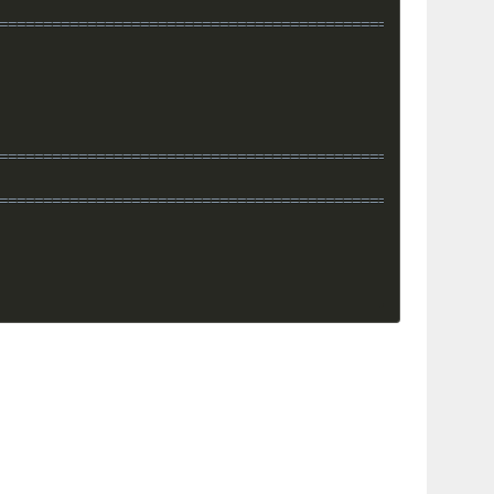
========================================================
========================================================
========================================================