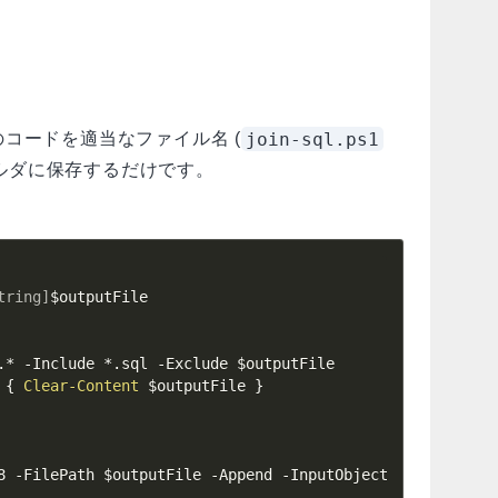
join-sql.ps1
コードを適当なファイル名 (
フォルダに保存するだけです。
tring]
$outputFile
.
*
-
Include 
*
.
sql 
-
Exclude 
$outputFile
{
Clear-Content
$outputFile
}
8 
-
FilePath 
$outputFile
-
Append 
-
InputObject 
$PSItem