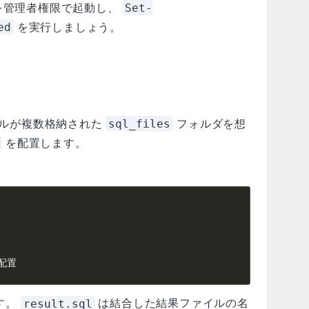
Set-
l を管理者権限で起動し、
ed
を実行しましょう。
sql_files
イルが複数格納された
フォルダを想
を配置します。
を配置
result.sql
す。
は結合した結果ファイルの名