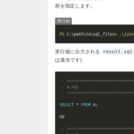
前を指定します。
実行例
PS
 C:\path\to\sql_files> 
.
\
join
result.sql
実行後に出力される
は適当です)
-- ============================
-- a.sql
-- ============================
SELECT
*
FROM
 A
;
GO

-- ============================