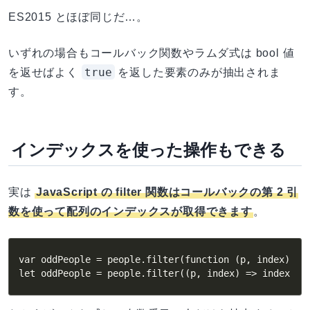
ES2015 とほぼ同じだ…。
いずれの場合もコールバック関数やラムダ式は bool 値
true
を返せばよく
を返した要素のみが抽出されま
す。
インデックスを使った操作もできる
実は
JavaScript の filter 関数はコールバックの第 2 引
数を使って配列のインデックスが取得できます
。
var oddPeople = people.filter(function (p, index) { r
let oddPeople = people.filter((p, index) => index % 