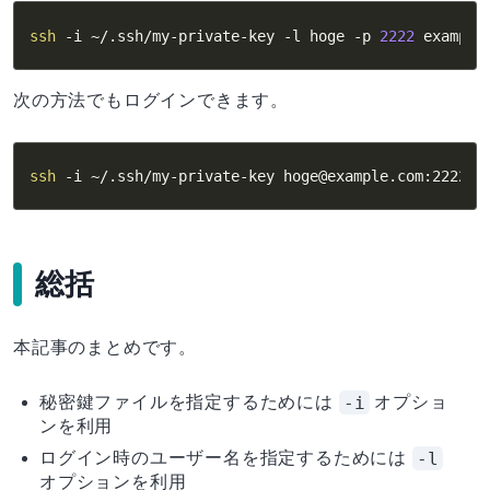
ssh
-i
 ~/.ssh/my-private-key 
-l
 hoge 
-p
2222
 example
次の方法でもログインできます。
ssh
-i
 ~/.ssh/my-private-key hoge@example.com:2222
総括
本記事のまとめです。
-i
秘密鍵ファイルを指定するためには
オプショ
ンを利用
-l
ログイン時のユーザー名を指定するためには
オプションを利用