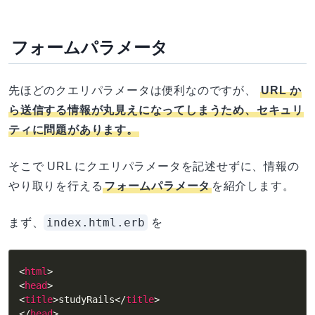
フォームパラメータ
先ほどのクエリパラメータは便利なのですが、
URL か
ら送信する情報が丸見えになってしまうため、セキュリ
ティに問題があります。
そこで URL にクエリパラメータを記述せずに、情報の
やり取りを行える
フォームパラメータ
を紹介します。
index.html.erb
まず、
を
<
html
>
<
head
>
<
title
>
studyRails
</
title
>
</
head
>