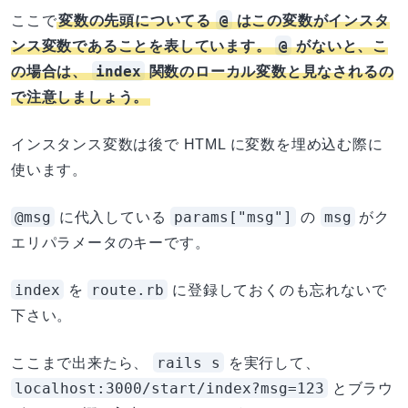
@
ここで
変数の先頭についてる
はこの変数がインスタ
@
ンス変数であることを表しています。
がないと、こ
index
の場合は、
関数のローカル変数と見なされるの
で注意しましょう。
インスタンス変数は後で HTML に変数を埋め込む際に
使います。
@msg
params["msg"]
msg
に代入している
の
がク
エリパラメータのキーです。
index
route.rb
を
に登録しておくのも忘れないで
下さい。
rails s
ここまで出来たら、
を実行して、
localhost:3000/start/index?msg=123
とブラウ