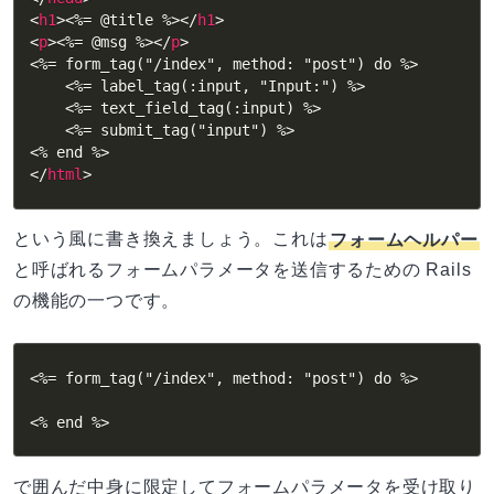
<
h1
>
<%= @title %>
</
h1
>
<
p
>
<%= @msg %>
</
p
>
<%= form_tag("/index", method: "post") do %>

    <%= label_tag(:input, "Input:") %>

    <%= text_field_tag(:input) %>

    <%= submit_tag("input") %>

</
html
>
という風に書き換えましょう。これは
フォームヘルパー
と呼ばれるフォームパラメータを送信するための Rails
の機能の一つです。
<%= form_tag("/index", method: "post") do %>

<% end %>
で囲んだ中身に限定してフォームパラメータを受け取り