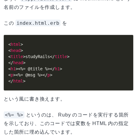
名前のファイルを作成します。
index.html.erb
この
を
<
html
>
<
head
>
<
title
>
studyRails
</
title
>
</
head
>
<
h1
>
<%= @title %>
</
h1
>
<
p
>
<%= @msg %>
</
p
>
</
html
>
という風に書き換えます。
<%= %>
というのは、 Ruby のコードを実行する箇所
を示しており、このコードでは変数を HTML 内の指定
した箇所に埋め込んでいます。