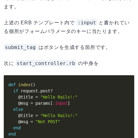
ます。
:input
上述の ERB テンプレート内で
と書かれてい
る個所がフォームパラメータのキーに当たります。
submit_tag
はボタンを生成する箇所です。
start_controller.rb
次に
の中身を
def
index
(
)
if
 request
.
post
?
@title
=
"Hello Rails!:"
@msg
=
 params
[
:input
]
else
@title
=
"Hello Rails!:"
@msg
=
"Not POST"
end
end