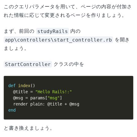
このクエリパラメータを用いて、ページの内容が付加さ
れた情報に応じて変更されるページを作りましょう。
studyRails
まず、前回の
内の
app\controllers\start_controller.rb
を開き
ましょう。
StartController
クラスの中を
def
index
(
)
@title
=
"Hello Rails!:"
@msg
=
 params
[
"msg"
]
  render plain
:
@title
+
@msg
end
と書き換えましょう。