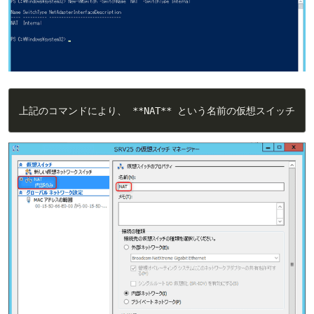
上記のコマンドにより、 **NAT** という名前の仮想スイッチ(