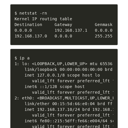
$ netstat -rn

Kernel IP routing table

Destination     Gateway         Genmask      
0.0.0.0         192.168.137.1   0.0.0.0      
192.168.137.0   0.0.0.0         255.255.255.0
$ ip a

1: lo: <LOOPBACK,UP,LOWER_UP> mtu 65536 qdisc
    link/loopback 00:00:00:00:00:00 brd 00:00
    inet 127.0.0.1/8 scope host lo

       valid_lft forever preferred_lft forever
    inet6 ::1/128 scope host 

       valid_lft forever preferred_lft forever
2: eth0: <BROADCAST,MULTICAST,UP,LOWER_UP> mt
    link/ether 00:15:5d:66:e0:04 brd ff:ff:ff
    inet 192.168.137.10/24 brd 192.168.137.25
       valid_lft forever preferred_lft forever
    inet6 fe80::215:5dff:fe66:e004/64 scope li
       valid_lft forever preferred_lft foreve