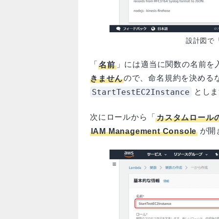
設計図で
「
名前
」には適当に関数の名前を
きません
ので、命名規約を決める
StartTestEC2Instance
としま
次にロールから「
カスタムロール
IAM Management Console
が開