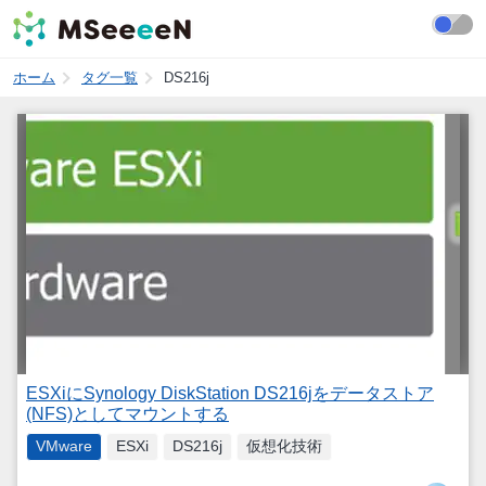
ホーム
タグ一覧
DS216j
ESXiにSynology DiskStation DS216jをデータストア
(NFS)としてマウントする
VMware
ESXi
DS216j
仮想化技術