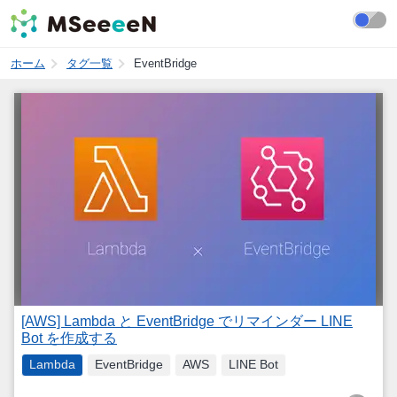
ホーム
タグ一覧
EventBridge
[AWS] Lambda と EventBridge でリマインダー LINE
Bot を作成する
Lambda
EventBridge
AWS
LINE Bot