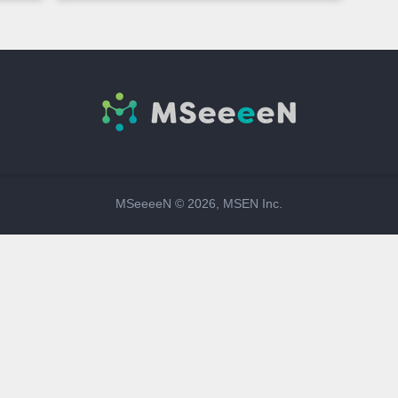
MSeeeeN ©
2026
, MSEN Inc.