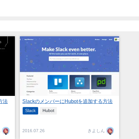
方法
SlackのメンバーにHubotを追加する方法
Slack
Hubot
ん
きよしん
2016.07.26