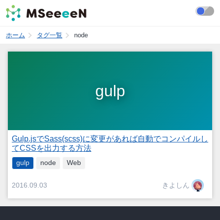
ホーム
タグ一覧
node
gulp
Gulp.jsでSass(scss)に変更があれば自動でコンパイルし
てCSSを出力する方法
gulp
node
Web
きよしん
2016.09.03