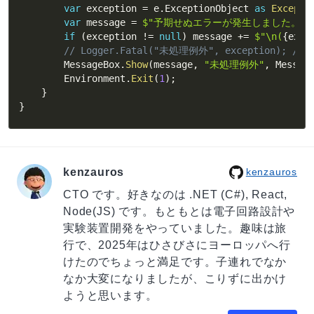
var
 exception 
=
 e
.
ExceptionObject 
as
Excepti
var
 message 
=
$"予期せぬエラーが発生しました。続
if
(
exception 
!=
null
)
 message 
+=
$"\n(
{
exce
// Logger.Fatal("未処理例外", exception); 
        MessageBox
.
Show
(
message
,
"未処理例外"
,
 Messag
        Environment
.
Exit
(
1
)
;
}
}
kenzauros
kenzauros
CTO です。好きなのは .NET (C#), React,
Node(JS) です。もともとは電子回路設計や
実験装置開発をやっていました。趣味は旅
行で、2025年はひさびさにヨーロッパへ行
けたのでちょっと満足です。子連れでなか
なか大変になりましたが、こりずに出かけ
ようと思います。