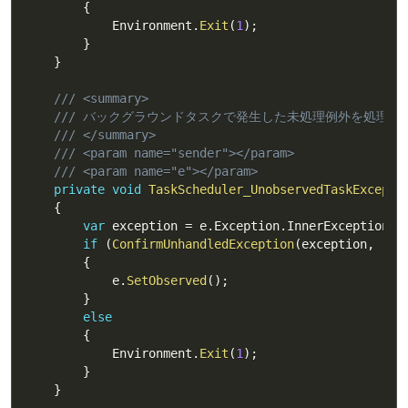
{
            Environment
.
Exit
(
1
)
;
}
}
/// <summary>
/// バックグラウンドタスクで発生した未処理例外を処理し
/// </summary>
/// <param name="sender"></param>
/// <param name="e"></param>
private
void
TaskScheduler_UnobservedTaskExcepti
{
var
 exception 
=
 e
.
Exception
.
InnerException 
a
if
(
ConfirmUnhandledException
(
exception
,
"バ
{
            e
.
SetObserved
(
)
;
}
else
{
            Environment
.
Exit
(
1
)
;
}
}