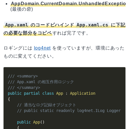
AppDomain.CurrentDomain.UnhandledExceptio
(最後の砦)
App.xaml
App.xaml.cs
のコードビハインド
に下記
の必要な部分をコピペ
すれば完了です。
ロギングには
log4net
を使っていますが、環境にあった
ものに変えてください。
/// <summary>
/// App.xaml の相互作用ロジック
/// </summary>
public
partial
class
App
:
Application
{
// 適当なログ記録オブジェクト
// public static readonly log4net.ILog Logger = 
public
App
(
)
{