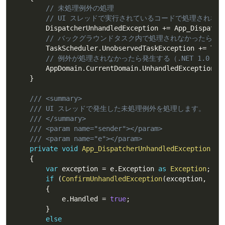
// 未処理例外の処理
// UI スレッドで実行されているコードで処理されなかっ
        DispatcherUnhandledException 
+=
 App_Dispatch
// バックグラウンドタスク内で処理されなかったら発生する
        TaskScheduler
.
UnobservedTaskException 
+=
 Tas
// 例外が処理されなかったら発生する（.NET 1.0 よ
        AppDomain
.
CurrentDomain
.
UnhandledException  
}
/// <summary>
/// UI スレッドで発生した未処理例外を処理します。
/// </summary>
/// <param name="sender"></param>
/// <param name="e"></param>
private
void
App_DispatcherUnhandledException
(
ob
{
var
 exception 
=
 e
.
Exception 
as
Exception
;
if
(
ConfirmUnhandledException
(
exception
,
"U
{
            e
.
Handled 
=
true
;
}
else