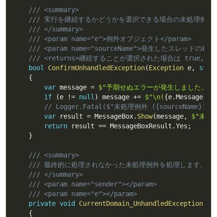
/// <summary>
/// 実行を継続するかどうかを選択できる場合の未処理例外
/// </summary>
/// <param name="e">例外オブジェクト</param>
/// <param name="sourceName">発生したスレッドの種
/// <returns>継続することが選択された場合は true, それ以
bool
ConfirmUnhandledException
(
Exception
 e
,
stri
{
var
 message 
=
$"予期せぬエラーが発生しました。続
if
(
e 
!=
null
)
 message 
+=
$"\n(
{
e
.
Message
}
 @
// Logger.Fatal($"未処理例外 ({sourceName})
var
 result 
=
 MessageBox
.
Show
(
message
,
$"未処
return
 result 
==
 MessageBoxResult
.
Yes
;
}
/// <summary>
/// 最終的に処理されなかった未処理例外を処理します。
/// </summary>
/// <param name="sender"></param>
/// <param name="e"></param>
private
void
CurrentDomain_UnhandledException
(
ob
{