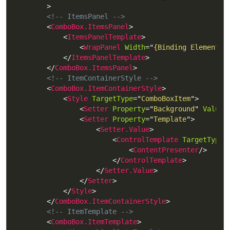
>
<!-- ItemsPanel -->
<
ComboBox.ItemsPanel
>
<
ItemsPanelTemplate
>
<
WrapPanel
Width
=
"
{Binding ElementNa
</
ItemsPanelTemplate
>
</
ComboBox.ItemsPanel
>
<!-- ItemContainerStyle -->
<
ComboBox.ItemContainerStyle
>
<
Style
TargetType
=
"
ComboBoxItem
"
>
<
Setter
Property
=
"
Background
"
Value
=
<
Setter
Property
=
"
Template
"
>
<
Setter.Value
>
<
ControlTemplate
TargetType
=
<
ContentPresenter
/>
</
ControlTemplate
>
</
Setter.Value
>
</
Setter
>
</
Style
>
</
ComboBox.ItemContainerStyle
>
<!-- ItemTemplate -->
<
ComboBox.ItemTemplate
>