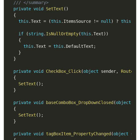
/// </summary>
private
void
SetText
(
)
{
this
.
Text 
=
(
this
.
ItemsSource 
!=
null
)
?
this
.
It
if
(
string
.
IsNullOrEmpty
(
this
.
Text
)
)
{
this
.
Text 
=
this
.
DefaultText
;
}
}
private
void
CheckBox_Click
(
object
 sender
,
RoutedE
{
SetText
(
)
;
}
private
void
baseComboBox_DropDownClosed
(
object
 se
{
SetText
(
)
;
}
private
void
tagBoxItem_PropertyChanged
(
object
 sen
{