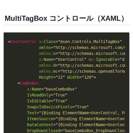
MultiTagBox コントロール（XAML）
<
UserControl
x:
Class
=
"
msen.Controls.MultiTagBox
"
xmlns
=
"
http://schemas.microsoft.com/win
xmlns:
x
=
"
http://schemas.microsoft.com/w
x:
Name
=
"
UserControl
"
mc:
Ignorable
=
"
d
"
xmlns:
d
=
"
http://schemas.microsoft.com/e
xmlns:
mc
=
"
http://schemas.openxmlformats
Height
=
"
22
"
Width
=
"
120
"
>
<
ComboBox
x:
Name
=
"
baseComboBox
"
IsReadOnly
=
"
True
"
IsEditable
=
"
True
"
SnapsToDevicePixels
=
"
True
"
Text
=
"
{Binding ElementName=UserControl, Path
ItemsSource
=
"
{Binding ElementName=UserContro
DataContext
=
"
{Binding ElementName=UserContro
DropDownClosed
=
"
baseComboBox_DropDownClosed
"