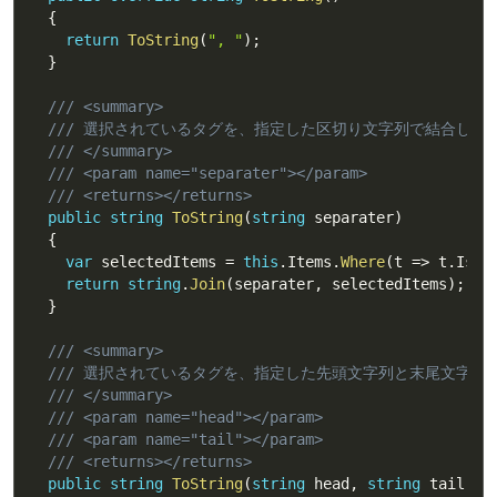
{
return
ToString
(
", "
)
;
}
/// <summary>
/// 選択されているタグを、指定した区切り文字列で結合して
/// </summary>
/// <param name="separater"></param>
/// <returns></returns>
public
string
ToString
(
string
 separater
)
{
var
 selectedItems 
=
this
.
Items
.
Where
(
t 
=>
 t
.
IsSe
return
string
.
Join
(
separater
,
 selectedItems
)
;
}
/// <summary>
/// 選択されているタグを、指定した先頭文字列と末尾文字列
/// </summary>
/// <param name="head"></param>
/// <param name="tail"></param>
/// <returns></returns>
public
string
ToString
(
string
 head
,
string
 tail
)