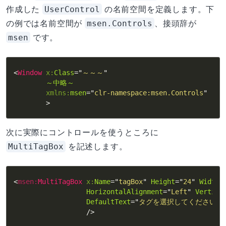
UserControl
作成した
の名前空間を定義します。下
msen.Controls
の例では名前空間が
、接頭辞が
msen
です。
<
Window
x:
Class
=
"
～～～
"
～中略～
xmlns:
msen
=
"
clr-namespace:msen.Controls
"
>
次に実際にコントロールを使うところに
MultiTagBox
を記述します。
<
msen:
MultiTagBox
x:
Name
=
"
tagBox
"
Height
=
"
24
"
Width
=
HorizontalAlignment
=
"
Left
"
Vertica
DefaultText
=
"
タグを選択してください..
/>