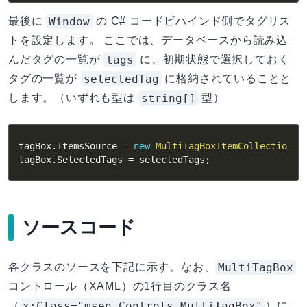
Window
最後に
の C# コードビハインド側でタグリス
トを設定します。 ここでは、データベースから読み込
tags
んだタグの一覧が
に、初期状態で選択しておく
selectedTag
タグの一覧が
に格納されていることと
string[]
します。（いずれも型は
型）
tagBox
.
ItemsSource 
=
new
MultiTagBoxItemCollection
(
t
tagBox
.
SelectedTags 
=
 selectedTags
;
ソースコード
MultiTagBox
各クラスのソースを下記に示す。なお、
コントロール（XAML）の1行目のクラス名
x:Class="msen.Controls.MultiTagBox"
（
）に