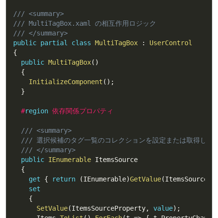
/// <summary>
/// MultiTagBox.xaml の相互作用ロジック
/// </summary>
public
partial
class
MultiTagBox
:
UserControl
{
public
MultiTagBox
(
)
{
InitializeComponent
(
)
;
}
#
region
 依存関係プロパティ
/// <summary>
/// 選択候補のタグ一覧のコレクションを設定または取得しま
/// </summary>
public
IEnumerable
 ItemsSource

{
get
{
return
(
IEnumerable
)
GetValue
(
ItemsSourcePr
set
{
SetValue
(
ItemsSourceProperty
,
value
)
;
      Items
.
ToList
(
)
.
ForEach
(
t 
=>
{
 t
.
PropertyChange