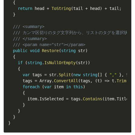
{
return
 head 
+
ToString
(
tail 
+
 head
)
+
 tail
;
}
/// <summary>
/// カンマ区切りのタグ文字列から、リストのタグを選択状態
/// </summary>
/// <param name="str"></param>
public
void
Restore
(
string
 str
)
{
if
(
string
.
IsNullOrEmpty
(
str
)
)
{
var
 tags 
=
 str
.
Split
(
new
string
[
]
{
","
}
,
 Str
      tags 
=
 Array
.
ConvertAll
(
tags
,
(
t
)
=>
 t
.
Trim
(
)
)
foreach
(
var
 item 
in
this
)
{
        item
.
IsSelected 
=
 tags
.
Contains
(
item
.
Title
)
;
}
}
}
}