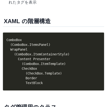
れたタグを表示
XAML の階層構造
ComboBox

  (ComboBox.ItemsPanel)

  WrapPanel

    (ComboBox.ItemContainerStyle)

      Content Presenter

        (ComboBox.ItemTemplate)

        CheckBox

          (CheckBox.Template)

          Border

          TextBlock