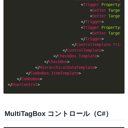
<
Trigger
Property
=
"
C
<
Setter
TargetNa
<
Setter
TargetNa
</
Trigger
>
<
Trigger
Property
=
"
I
<
Setter
TargetNa
</
Trigger
>
</
ControlTemplate.Trigge
</
ControlTemplate
>
</
CheckBox.Template
>
</
CheckBox
>
</
HierarchicalDataTemplate
>
</
ComboBox.ItemTemplate
>
</
ComboBox
>
</
UserControl
>
MultiTagBox コントロール（C#）