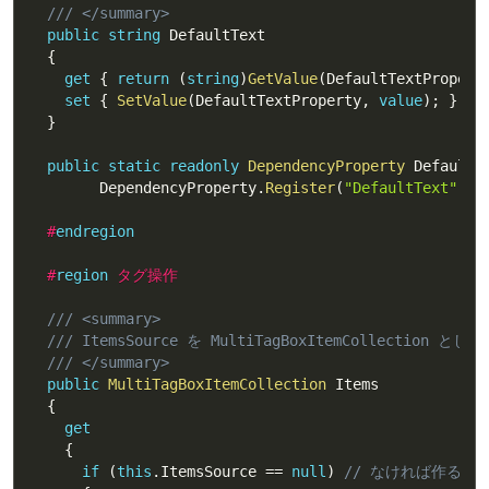
/// </summary>
public
string
 DefaultText

{
get
{
return
(
string
)
GetValue
(
DefaultTextPropert
set
{
SetValue
(
DefaultTextProperty
,
value
)
;
}
}
public
static
readonly
DependencyProperty
 DefaultT
        DependencyProperty
.
Register
(
"DefaultText"
,
t
#
endregion
#
region
 タグ操作
/// <summary>
/// ItemsSource を MultiTagBoxItemCollection 
/// </summary>
public
MultiTagBoxItemCollection
 Items

{
get
{
if
(
this
.
ItemsSource 
==
null
)
// なければ作る