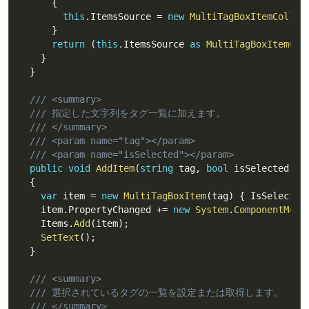
{
this
.
ItemsSource 
=
new
MultiTagBoxItemCollec
}
return
(
this
.
ItemsSource 
as
MultiTagBoxItemCol
}
}
/// <summary>
/// 指定した文字列をタグ一覧に加えます。
/// </summary>
/// <param name="tag"></param>
/// <param name="isSelected"></param>
public
void
AddItem
(
string
 tag
,
bool
 isSelected 
=
{
var
 item 
=
new
MultiTagBoxItem
(
tag
)
{
 IsSelected
    item
.
PropertyChanged 
+=
new
System
.
ComponentMode
    Items
.
Add
(
item
)
;
SetText
(
)
;
}
/// <summary>
/// 選択されているタグの一覧を設定または取得します。
/// </summary>