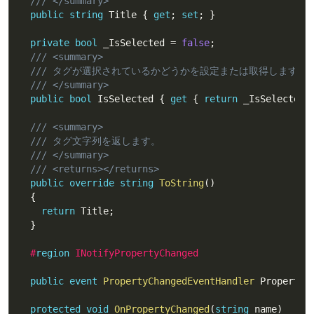
/// </summary>
public
string
 Title 
{
get
;
set
;
}
private
bool
 _IsSelected 
=
false
;
/// <summary>
/// タグが選択されているかどうかを設定または取得します。
/// </summary>
public
bool
 IsSelected 
{
get
{
return
 _IsSelected
;
/// <summary>
/// タグ文字列を返します。
/// </summary>
/// <returns></returns>
public
override
string
ToString
(
)
{
return
 Title
;
}
#
region
 INotifyPropertyChanged
public
event
PropertyChangedEventHandler
 PropertyC
protected
void
OnPropertyChanged
(
string
 name
)