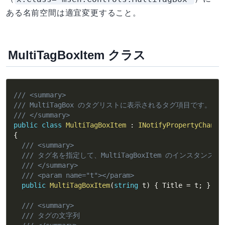
ある名前空間は適宜変更すること。
MultiTagBoxItem クラス
/// <summary>
/// MultiTagBox のタグリストに表示されるタグ項目です。
/// </summary>
public
class
MultiTagBoxItem
:
INotifyPropertyChange
{
/// <summary>
/// タグ名を指定して、MultiTagBoxItem のインスタン
/// </summary>
/// <param name="t"></param>
public
MultiTagBoxItem
(
string
 t
)
{
 Title 
=
 t
;
}
/// <summary>
/// タグの文字列