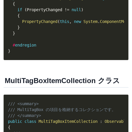
{
if
(
PropertyChanged 
!=
null
)
{
PropertyChanged
(
this
,
new
System
.
ComponentMode
}
}
#
endregion
}
MultiTagBoxItemCollection クラス
/// <summary>
/// MultiTagBox の項目を格納するコレクションです。
/// </summary>
public
class
MultiTagBoxItemCollection
:
ObservableC
{