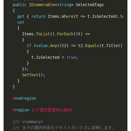
public
IEnumerable
<
string
>
 SelectedTags

{
get
{
return
 Items
.
Where
(
t 
=>
 t
.
IsSelected
)
.
Sele
set
{
      Items
.
ToList
(
)
.
ForEach
(
(
t
)
=>
{
if
(
value
.
Any
(
(
t2
)
=>
 t2
.
Equals
(
t
.
Title
)
)
)
{
          t
.
IsSelected 
=
true
;
}
}
)
;
SetText
(
)
;
}
}
#
endregion
#
region
 タグ選択変更時の動作
/// <summary>
/// タグの選択内容をテキストボックスに反映します。