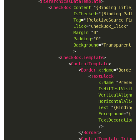
<
HierarchicalDataTemplate
>
<
CheckBox
Content
=
"
{Binding Title}
"
IsChecked
=
"
{Binding Path=I
Tag
=
"
{RelativeSource FindA
Click
=
"
CheckBox_Click
"
Margin
=
"
0
"
Padding
=
"
0
"
Background
=
"
Transparent
"
>
<
CheckBox.Template
>
<
ControlTemplate
>
<
Border
x:
Name
=
"
Border
"
<
TextBlock
x:
Name
=
"
Presente
IsHitTestVisible
VerticalAlignmen
HorizontalAlignm
Text
=
"
{Binding T
Foreground
=
"
{x:S
TextDecorations
=
/>
</
Border
>
<
ControlTemplate.Trigger