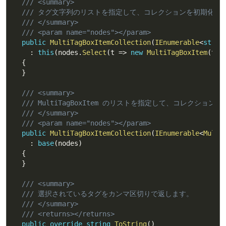
/// <summary>
/// タグ文字列のリストを指定して、コレクションを初期化し
/// </summary>
/// <param name="nodes"></param>
public
MultiTagBoxItemCollection
(
IEnumerable
<
strin
:
this
(
nodes
.
Select
(
t 
=>
new
MultiTagBoxItem
(
t
)
)
{
}
/// <summary>
/// MultiTagBoxItem のリストを指定して、コレクショ
/// </summary>
/// <param name="nodes"></param>
public
MultiTagBoxItemCollection
(
IEnumerable
<
Multi
:
base
(
nodes
)
{
}
/// <summary>
/// 選択されているタグをカンマ区切りで返します。
/// </summary>
/// <returns></returns>
public
override
string
ToString
(
)