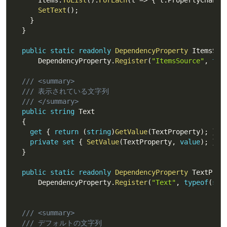
SetText
(
)
;
}
}
public
static
readonly
DependencyProperty
 ItemsSou
      DependencyProperty
.
Register
(
"ItemsSource"
,
typ
/// <summary>
/// 表示されている文字列
/// </summary>
public
string
 Text

{
get
{
return
(
string
)
GetValue
(
TextProperty
)
;
}
private
set
{
SetValue
(
TextProperty
,
value
)
;
}
}
public
static
readonly
DependencyProperty
 TextProp
      DependencyProperty
.
Register
(
"Text"
,
typeof
(
str
/// <summary>
/// デフォルトの文字列