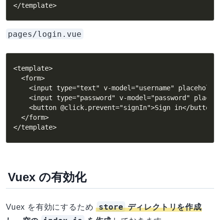
</template>
pages/login.vue
<template>

  <form>

    <input type="text" v-model="username" placeholder
    <input type="password" v-model="password" placeho
    <button @click.prevent="signIn">Sign in</button>

  </form>

</template>
Vuex の有効化
store
Vuex を有効にするため
ディレクトリを作成