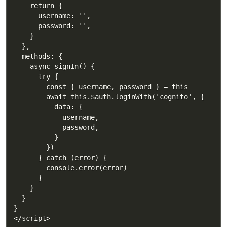
    return {

      username: '',

      password: '',

    }

  },

  methods: {

    async signIn() {

      try {

        const { username, password } = this

        await this.$auth.loginWith('cognito', {

          data: {

            username,

            password,

          }

        })

      } catch (error) {

        console.error(error)

      }

    }

  }

}

</script>