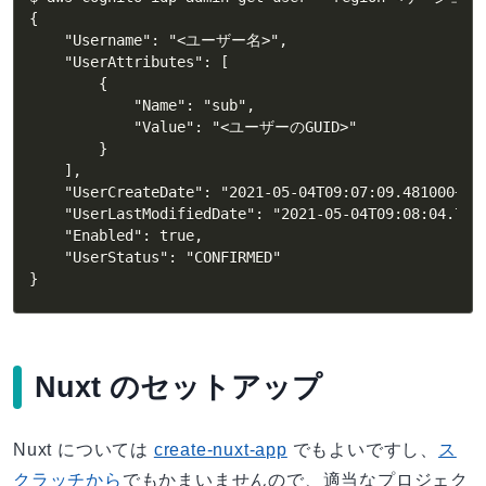
{

    "Username": "<ユーザー名>",

    "UserAttributes": [

        {

            "Name": "sub",

            "Value": "<ユーザーのGUID>"

        }

    ],

    "UserCreateDate": "2021-05-04T09:07:09.481000+09:
    "UserLastModifiedDate": "2021-05-04T09:08:04.7230
    "Enabled": true,

    "UserStatus": "CONFIRMED"

}
Nuxt のセットアップ
Nuxt については
create-nuxt-app
でもよいですし、
ス
クラッチから
でもかまいませんので、適当なプロジェク