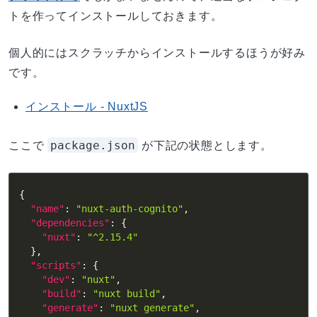
トを作ってインストールしておきます。
個人的にはスクラッチからインストールするほうが好み
です。
インストール - NuxtJS
package.json
ここで
が下記の状態とします。
{
"name"
:
"nuxt-auth-cognito"
,
"dependencies"
:
{
"nuxt"
:
"^2.15.4"
}
,
"scripts"
:
{
"dev"
:
"nuxt"
,
"build"
:
"nuxt build"
,
"generate"
:
"nuxt generate"
,