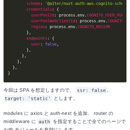
scheme
:
'@a1ter/nuxt-auth-aws-cognito-scheme
credentials
:
{
userPoolId
:
 process
.
env
.
COGNITO_USER_POOL_
userPoolWebClientId
:
 process
.
env
.
COGNITO_C
region
:
 process
.
env
.
COGNITO_REGION
}
,
endpoints
:
{
user
:
false
,
}
,
}
,
}
,
}
,
}
ssr: false
今回は SPA を想定しますので、
,
target: 'static'
とします。
modules に axios と auth-next を追加、 router の
auth
middleware に
を指定することで全てのページで
auth モジュールを有効にします。