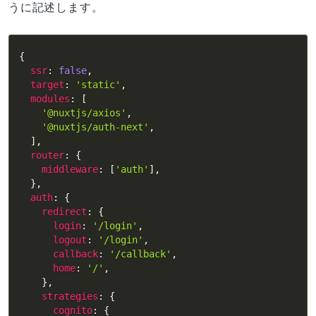
うに記述します。
{
ssr
:
false
,
target
:
'static'
,
modules
:
[
'@nuxtjs/axios'
,
'@nuxtjs/auth-next'
,
]
,
router
:
{
middleware
:
[
'auth'
]
,
}
,
auth
:
{
redirect
:
{
login
:
'/login'
,
logout
:
'/login'
,
callback
:
'/callback'
,
home
:
'/'
,
}
,
strategies
:
{
cognito
:
{