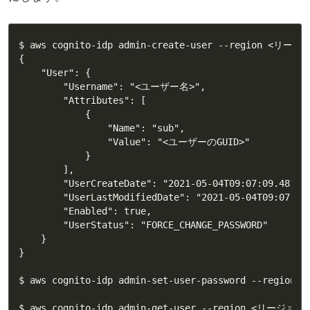
$ aws cognito-idp admin-create-user --region <リ
{

    "User": {

        "Username": "<ユーザー名>",

        "Attributes": [

            {

                "Name": "sub",

                "Value": "<ユーザーのGUID>"

            }

        ],

        "UserCreateDate": "2021-05-04T09:07:09.481000
        "UserLastModifiedDate": "2021-05-04T09:07:09.
        "Enabled": true,

        "UserStatus": "FORCE_CHANGE_PASSWORD"

    }

}

$ aws cognito-idp admin-set-user-password --reg
$ aws cognito-idp admin-get-user --region <リージ