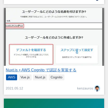
Nuxt.js + AWS Cognito で認証を実装する
AWS
Vue.js
Nuxt.js
Cognito
kenzauros
2021.05.12