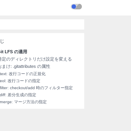
it LFS の適用
特定のディレクトリだけ設定を変える
まけ: .gitattributes の属性
text: 改行コードの正規化
eol: 改行コードの指定
filter: checkout/add 時のフィルター指定
diff: 差分生成の指定
merge: マージ方法の指定