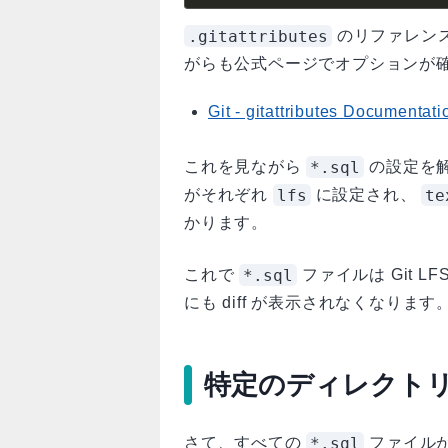
.gitattributes
のリファレン
がらも公式ページでオプションが
Git - gitattributes Documentati
*.sql
これを見ながら
の設定を
lfs
te
がそれぞれ
に設定され、
かります。
*.sql
これで
ファイルは Git LF
にも diff が表示されなくなります
特定のディレクト
*.sql
さて、すべての
ファイル