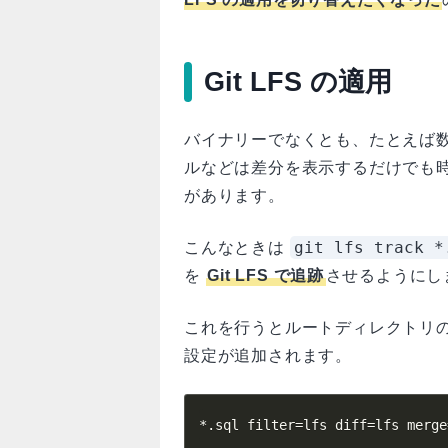
Git LFS の適用
バイナリーでなくとも、たとえば数
ルなどは差分を表示するだけでも
があります。
git lfs track *
こんなときは
を
Git LFS で追跡
させるようにし
これを行うとルートディレクトリ
設定が追加されます。
*.sql filter=lfs diff=lfs merge