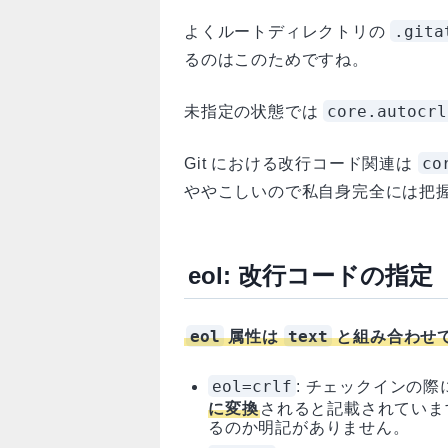
.gita
よくルートディレクトリの
るのはこのためですね。
core.autocrl
未指定の状態では
co
Git における改行コード関連は
ややこしいので私自身完全には把
eol: 改行コードの指定
eol
text
属性は
と組み合わせ
eol=crlf
: チェックインの
に変換
されると記載されていま
るのか明記がありません。