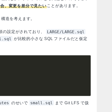
の場合、変更を差分で見たい
ことがあります。
リ構造を考えます。
LARGE/LARGE.sql
項の設定がされており、
l.sql
が比較的小さな SQL ファイルだと仮定
utes
small.sql
のせいで
まで Git LFS で扱