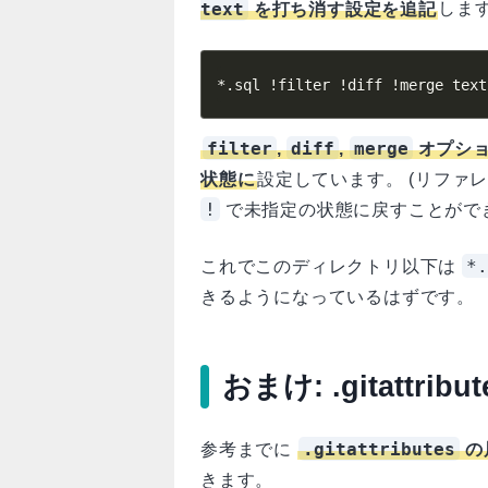
text
を打ち消す設定を追記
しま
*.sql !filter !diff !merge text
filter
diff
merge
,
,
オプショ
状態に
設定しています。 (リファ
!
で未指定の状態に戻すことがで
*.
これでこのディレクトリ以下は
きるようになっているはずです。
おまけ: .gitattrib
.gitattributes
参考までに
の
きます。