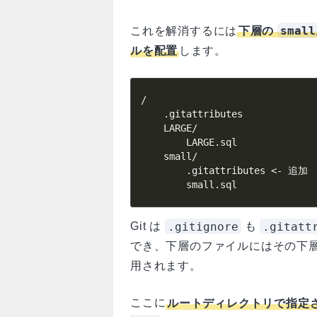
small
これを解消するには
下層の
ルを配置
します。
/

    .gitattributes

    LARGE/

        LARGE.sql

    small/

        .gitattributes <- 追加

        small.sql
.gitignore
.gitatt
Git は
も
でき、下層のファイルにはその下
用されます。
ここに
ルートディレクトリで指定