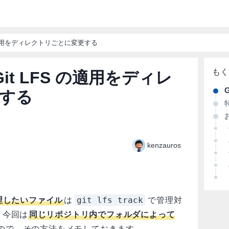
t LFS の適用をディレクトリごとに変更する
 で Git LFS の適用をディレ
G
する
お
kenzauros
git lfs track
管理したいファイル
は
で管理対
、今回は
同じリポジトリ内でフォルダによって
ので、その方法をメモしておきます。