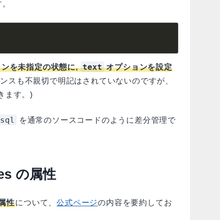
す。
text
ンを未指定の状態に,
オプションを設定
レンスも不親切で明記はされていないのですが、
きます。)
sql
を通常のソースコードのように差分管理で
utes の属性
属性
について、
公式ページ
の内容を要約してお