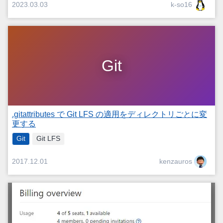
k-so16
2023.03.03
Git
.gitattributes で Git LFS の適用をディレクトリごとに変
更する
Git
Git LFS
kenzauros
2017.12.01