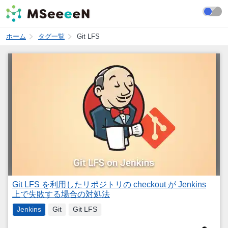
ホーム
タグ一覧
Git LFS
Git LFS を利用したリポジトリの checkout が Jenkins
上で失敗する場合の対処法
Jenkins
Git
Git LFS