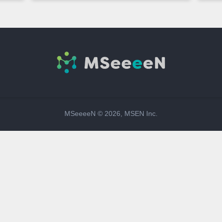
MSeeeeN ©
2026
, MSEN Inc.