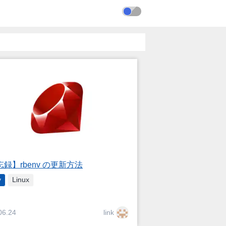
録】rbenv の更新方法
y
Linux
link
06.24