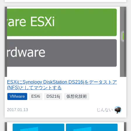
ESXiにSynology DiskStation DS216jをデータストア
(NFS)としてマウントする
VMware
ESXi
DS216j
仮想化技術
じんない
2017.01.13