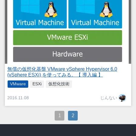
無償の仮想化基盤 VMware vSphere Hypervisor 6.0
(vSphere ESXi) を使ってみる。【 導入編 】
VMware
ESXi
仮想化技術
じんない
2016.11.08
1
2