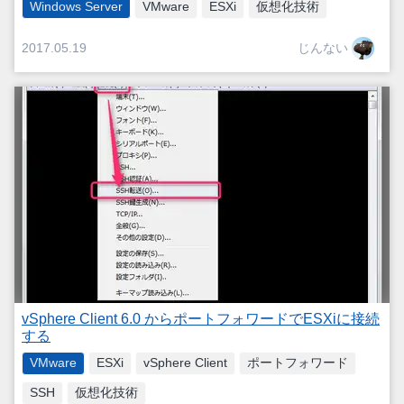
Windows Server
VMware
ESXi
仮想化技術
じんない
2017.05.19
vSphere Client 6.0 からポートフォワードでESXiに接続
する
VMware
ESXi
vSphere Client
ポートフォワード
SSH
仮想化技術