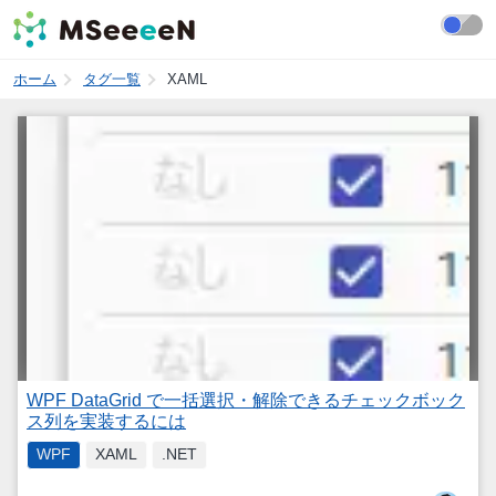
ホーム
タグ一覧
XAML
WPF DataGrid で一括選択・解除できるチェックボック
ス列を実装するには
WPF
XAML
.NET