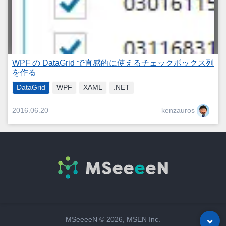
WPF の DataGrid で直感的に使えるチェックボックス列
を作る
DataGrid
WPF
XAML
.NET
kenzauros
2016.06.20
MSeeeeN ©
2026
, MSEN Inc.