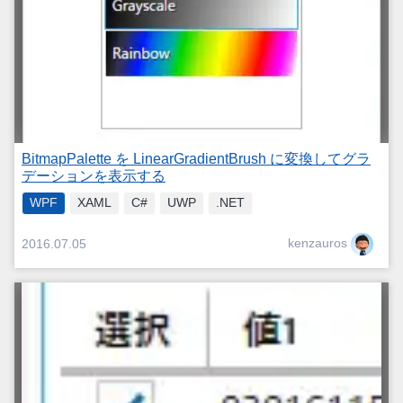
BitmapPalette を LinearGradientBrush に変換してグラ
デーションを表示する
WPF
XAML
C#
UWP
.NET
kenzauros
2016.07.05