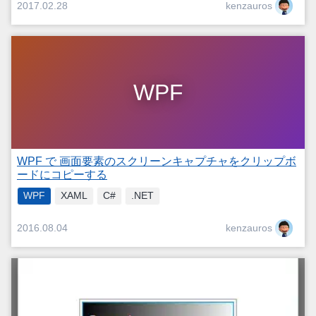
kenzauros
2017.02.28
WPF
WPF で 画面要素のスクリーンキャプチャをクリップボ
ードにコピーする
WPF
XAML
C#
.NET
kenzauros
2016.08.04