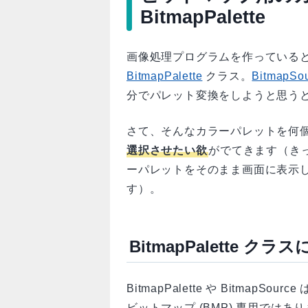
BitmapPalette
画像処理プログラムを作っている
BitmapPalette
クラス。
BitmapSo
分でパレット変換をしようと思う
さて、そんなカラーパレットを何
選択させたい欲
がでてきます（き
ーパレットをそのまま画面に表示
す）。
BitmapPalette ク
BitmapPalette や BitmapSou
ビットマップ (BMP) 専用では