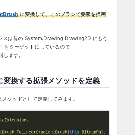
ntBrush
に変換して、このブラシで要素を描画
。
クラスは昔の System.Drawing.Drawing2D にも存
PF をターゲットにしているので
のを指します。
Brush に変換する拡張メソッドを定義
ラスの拡張メソッドとして定義してみます。
teExtensions
tBrush
ToLinearGradientBrush
(
this
BitmapPalette
 palette
)