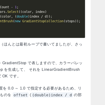
Count 
-
1
;
ors
.
Select
(
(
color
,
 index
)
(
color
,
(
double
)
index 
/
 d
)
)
;
ntBrush
(
new
GradientStopCollection
(
stops
)
)
;
ね。（ほんとは最初ループで書いてましたが、さっ
）
段階を GradientStop で表しますので、カラーパレッ
 を生成して、 それを LinearGradientBrush
OK です。
位置を 0.0 ～ 1.0 で指定する必要があるため、リ
offset
(double)index / d
ものを
(
の部