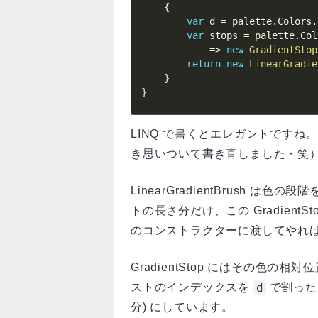
{
var
 d 
=
 palette
.
Colors
.
var
 stops 
=
 palette
.
Col
=>
new
GradientStop
return
new
LinearGradie
}
}
LINQ で書くとエレガントです
き思いついて書き直しました・笑
LinearGradientBrush は色の
トの長さ分だけ、この GradientStop
のコンストラクターに渡してやれば 
GradientStop にはその色の相対
d
ストのインデックスを
で割った
分) にしています。