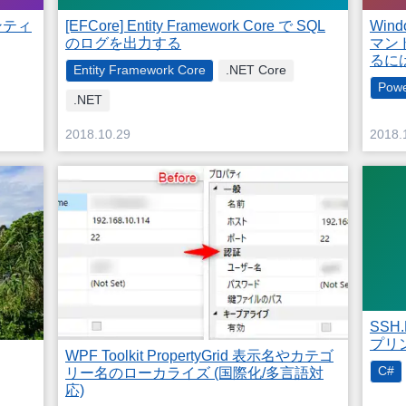
でエンティ
[EFCore] Entity Framework Core で SQL
Wind
のログを出力する
マンド
るに
Entity Framework Core
.NET Core
Powe
.NET
2018.10.29
2018.
SSH
プリ
WPF Toolkit PropertyGrid 表示名やカテゴ
C#
リー名のローカライズ (国際化/多言語対
応)