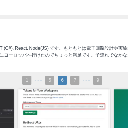
T (C#), React, Node(JS) です。もともとは電子回路
びさにヨーロッパへ行けたのでちょっと満足です。子連れでなか
1
5
6
7
9