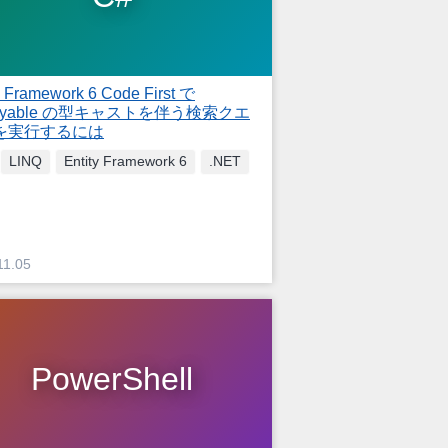
y Framework 6 Code First で
eryable の型キャストを伴う検索クエ
を実行するには
LINQ
Entity Framework 6
.NET
11.05
PowerShell