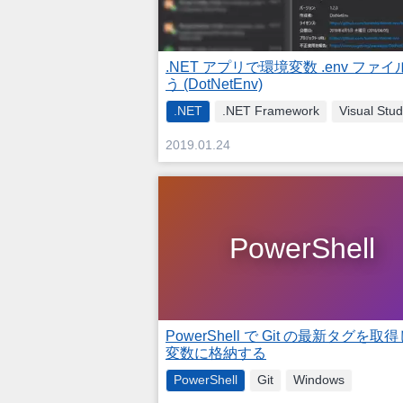
.NET アプリで環境変数 .env ファ
う (DotNetEnv)
.NET
.NET Framework
Visual Stud
2019.01.24
PowerShell
PowerShell で Git の最新タグを取
変数に格納する
PowerShell
Git
Windows