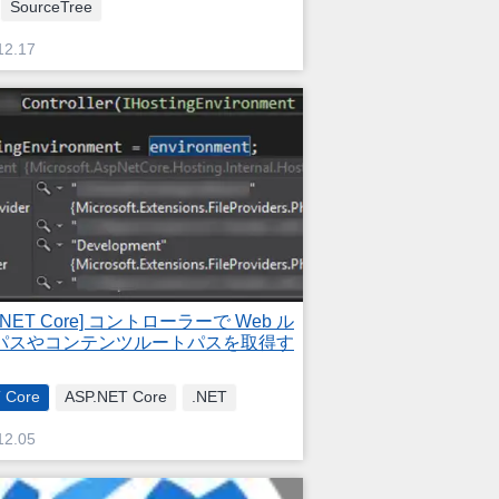
SourceTree
12.17
P.NET Core] コントローラーで Web ル
パスやコンテンツルートパスを取得す
 Core
ASP.NET Core
.NET
12.05