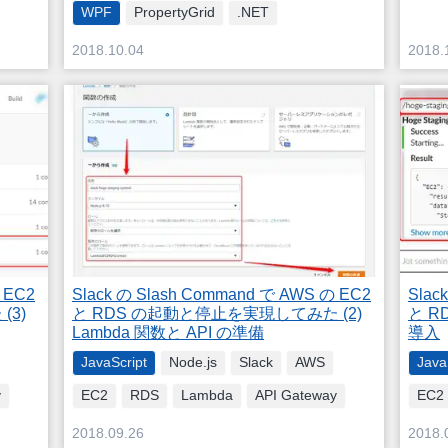
WPF
PropertyGrid
.NET
2018.10.04
2018.
 EC2
Slack の Slash Command で AWS の EC2
Slac
(3)
と RDS の起動と停止を実現してみた (2)
と R
Lambda 関数と API の準備
導入
JavaScript
Node.js
Slack
AWS
Java
y
EC2
RDS
Lambda
API Gateway
EC2
2018.09.26
2018.