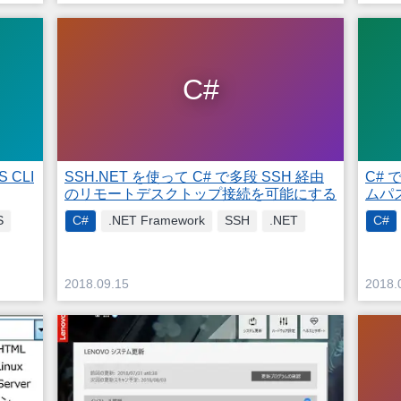
C#
S CLI
SSH.NET を使って C# で多段 SSH 経由
C#
のリモートデスクトップ接続を可能にする
ムパ
S
C#
.NET Framework
SSH
.NET
C#
2018.09.15
2018.