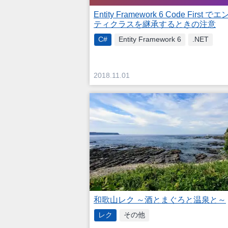
Entity Framework 6 Code First 
ティクラスを継承するときの注意
C#
Entity Framework 6
.NET
2018.11.01
和歌山レク ～酒とまぐろと温泉と～
レク
その他