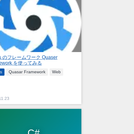
.js のフレームワーク Quaser
mework を使ってみる
js
Quasar Framework
Web
11.23
C#