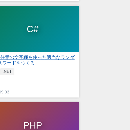
C#
 で任意の文字種を使った適当なランダ
スワードをつくる
.NET
09.03
PHP