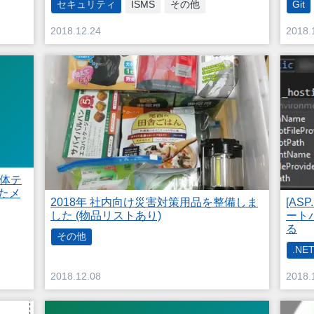
セキュリティ
ISMS
その他
Git
2018.12.24
2018.
単体テ
ったメ
2018年 社内向け災害対策用品を整備しま
[AS
した (物品リストあり)
ート
る
その他
.NET
2018.12.08
2018.