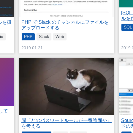
[SQ
ルを
イルを扱
PHP で Slack のチャンネルにファイルを
SQL 
アップロードする
io
PHP
Slack
Web
2019.01.21
2019.
得して
問「どのパスワードルールが一番強固か」
Sou
を考える
ドの差