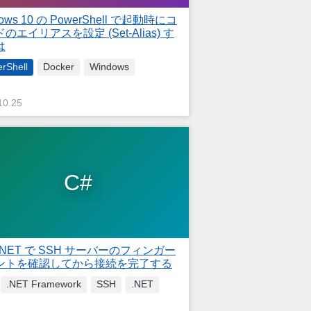
ows 10 の PowerShell で起動時にコ
のエイリアスを設定 (Set-Alias) す
は
rShell
Docker
Windows
10.25
C#
.NET で SSH サーバーのフィンガー
ントを確認してから接続を完了する
.NET Framework
SSH
.NET