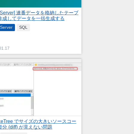
L Server] 連番データを格納したテーブ
作成してデータを一括生成する
Server
SQL
01.17
rceTree でサイズの大きいソースコー
分 (diff) が見えない問題