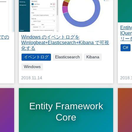
Entit
IQu
 での
Windows のイベントログを
リー
Winlogbeat+Elasticsearch+Kibana で可視
C#
化する
イベントログ
Elasticsearch
Kibana
Windows
2018.11.14
2018.
Entity Framework
Core