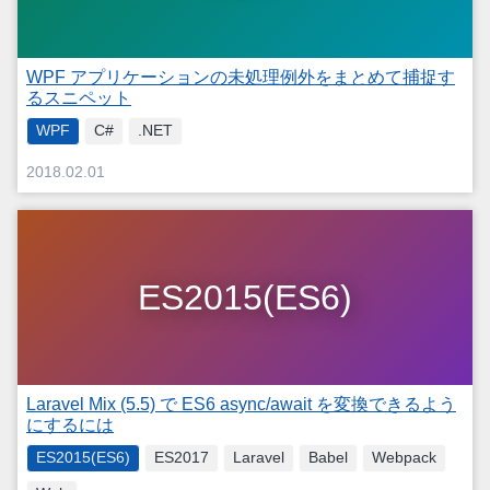
WPF アプリケーションの未処理例外をまとめて捕捉す
るスニペット
WPF
C#
.NET
2018.02.01
ES2015(ES6)
Laravel Mix (5.5) で ES6 async/await を変換できるよう
にするには
ES2015(ES6)
ES2017
Laravel
Babel
Webpack