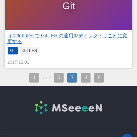
Git
.gitattributes で Git LFS の適用をディレクトリごとに変
更する
Git
Git LFS
2017.12.01
1
6
7
8
9