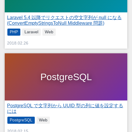
Laravel 5.4 以降でリクエストの空文字列が null になる
(ConvertEmptyStringsToNull Middleware 問題)
PHP
Laravel
Web
2018.02.26
PostgreSQL
PostgreSQL で文字列から UUID 型の列に値を設定する
には
PostgreSQL
Web
2018.02.15