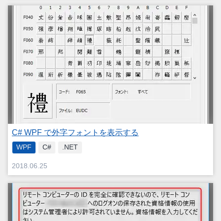
C# WPF で外字フォントを表示する
WPF
C#
.NET
2018.06.25