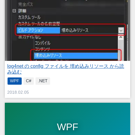
log4net の config ファイルを 埋め込みリソース から読
み込む
WPF
C#
.NET
2018.02.05
WPF