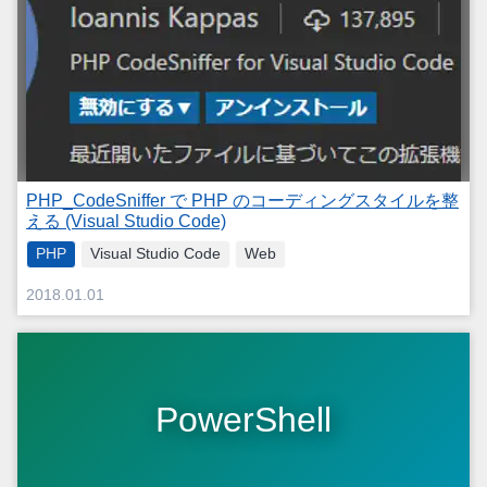
PHP_CodeSniffer で PHP のコーディングスタイルを整
える (Visual Studio Code)
PHP
Visual Studio Code
Web
2018.01.01
PowerShell