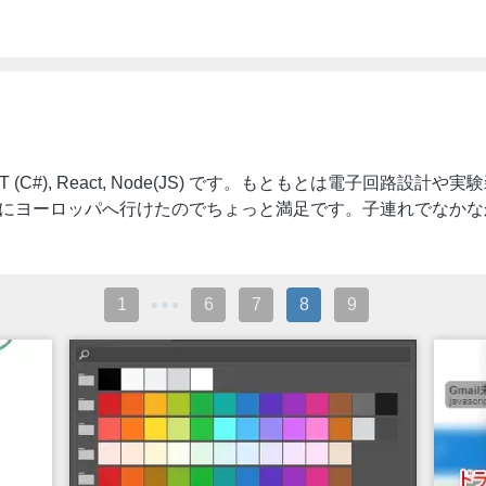
T (C#), React, Node(JS) です。もともとは電子回路
びさにヨーロッパへ行けたのでちょっと満足です。子連れでなか
1
6
7
8
9