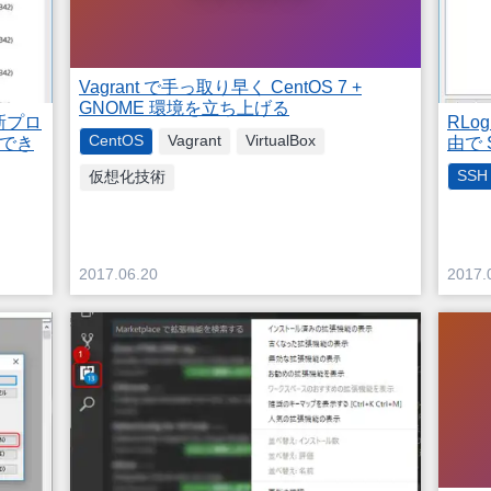
Vagrant で手っ取り早く CentOS 7 +
GNOME 環境を立ち上げる
更新プロ
RLo
CentOS
Vagrant
VirtualBox
ルでき
由で 
SSH
仮想化技術
2017.06.20
2017.