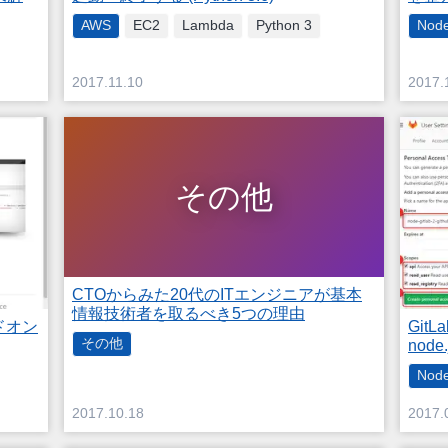
Node
AWS
EC2
Lambda
Python 3
2017.11.10
2017.
その他
CTOからみた20代のITエンジニアが基本
情報技術者を取るべき5つの理由
アドオン
GitL
その他
nod
Node
2017.10.18
2017.