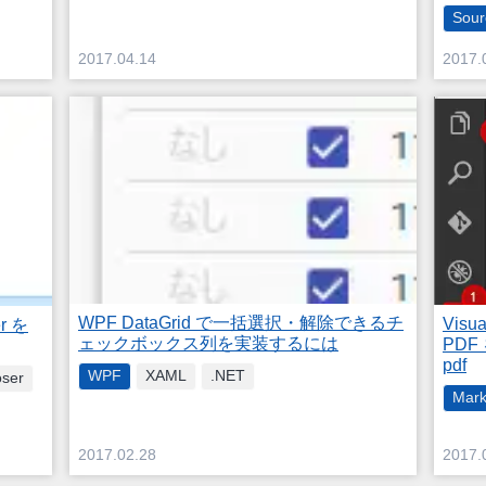
Sour
2017.04.14
2017.
WPF DataGrid で一括選択・解除できるチ
Visu
r を
ェックボックス列を実装するには
PDF
pdf
WPF
XAML
.NET
ser
Mar
2017.02.28
2017.