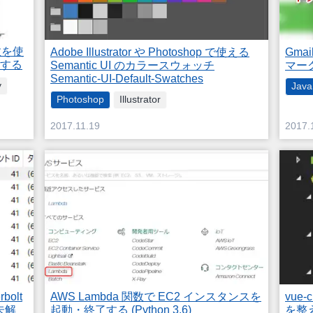
関数を使
Gm
Adobe Illustrator や Photoshop で使える
了する
マー
Semantic UI のカラースウォッチ
Semantic-UI-Default-Swatches
y
Java
Photoshop
Illustrator
2017.11.19
2017.
vue
rbolt
AWS Lambda 関数で EC2 インスタンスを
を整える
(未解
起動・終了する (Python 3.6)