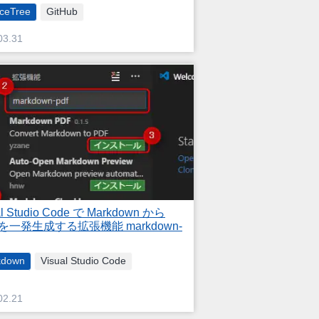
ceTree
GitHub
03.31
al Studio Code で Markdown から
 を一発生成する拡張機能 markdown-
kdown
Visual Studio Code
02.21