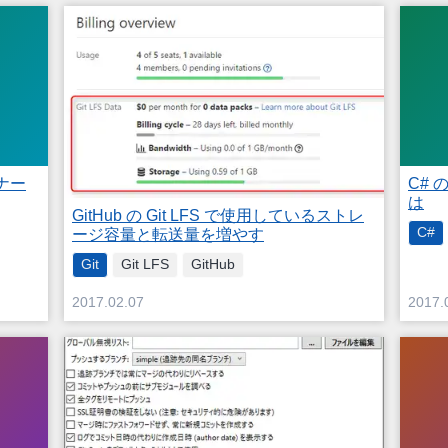
ョナー
C# 
は
GitHub の Git LFS で使用しているストレ
C#
ージ容量と転送量を増やす
Git
Git LFS
GitHub
2017.02.07
2017.