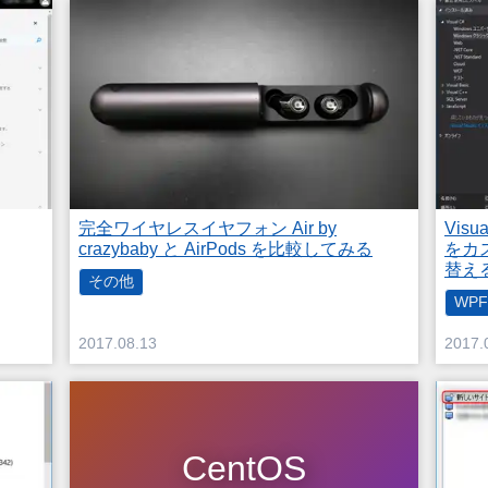
完全ワイヤレスイヤフォン Air by
Vis
crazybaby と AirPods を比較してみる
をカ
替え
その他
WPF
2017.08.13
2017.
CentOS