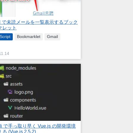
ail で未読メールを一覧表示するブック
クレット
Script
Bookmarklet
Gmail
11.14
-cli で手っ取り早く Vue.js の開発環境
 (Vue.js 2.5.2)