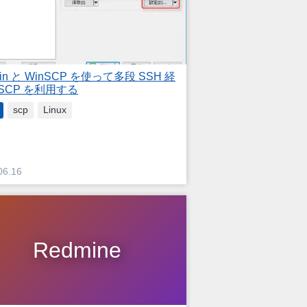
gin と WinSCP を使って多段 SSH 経
SCP を利用する
scp
Linux
06.16
Redmine