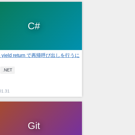
C#
の yield return で再帰呼び出しを行うに
.NET
01.31
Git