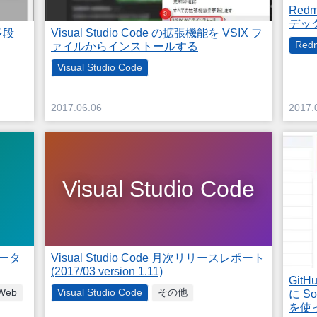
Red
デッ
多段
Visual Studio Code の拡張機能を VSIX フ
Red
ァイルからインストールする
Visual Studio Code
2017.06.06
2017.
Visual Studio Code
データ
Visual Studio Code 月次リリースレポート
(2017/03 version 1.11)
Git
Web
Visual Studio Code
その他
に So
を使