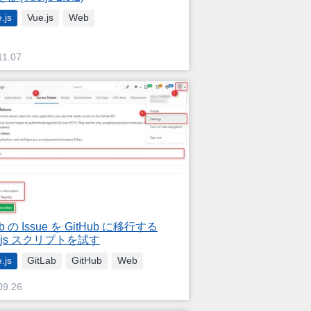
.js
Vue.js
Web
11.07
ab の Issue を GitHub に移行する
e.js スクリプトを試す
.js
GitLab
GitHub
Web
09.26